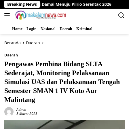
Langsung
klarasi Damai Menuju Pilrio Serentak 2026
Breaking News
Dinas PMD B
ke
konten
Home
Login
Nasional
Daerah
Kriminal
Beranda
Daerah
Daerah
Pengawas Pembina Bidang SLTA
Sederajat, Monitoring Pelaksanaan
Simulasi UAS dan Pelaksanaan Tengah
Semester SMAN 1 IV Koto Aur
Malintang
Admin
8 Maret 2023