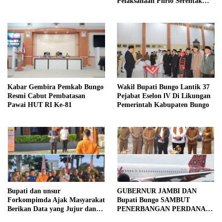
Pelaksanaan Pilrio Serentak
Tahun 2026
Kabar Gembira Pemkab Bungo
Wakil Bupati Bungo Lantik 37
Resmi Cabut Pembatasan
Pejabat Eselon lV Di Likungan
Pawai HUT RI Ke-81
Pemerintah Kabupaten Bungo
Bupati dan unsur
GUBERNUR JAMBI DAN
Forkompimda Ajak Masyarakat
Bupati Bungo SAMBUT
Berikan Data yang Jujur dan
PENERBANGAN PERDANA
Akurat Pencanangan Sensus
BATIK AIR DI MUARA