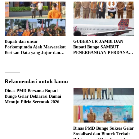
Bupati dan unsur
GUBERNUR JAMBI DAN
Forkompimda Ajak Masyarakat
Bupati Bungo SAMBUT
Berikan Data yang Jujur dan
PENERBANGAN PERDANA
Akurat Pencanangan Sensus
BATIK AIR DI MUARA
Ekonomi 2026
BUNGO
Rekomendasi untuk kamu
Dinas PMD Bersama Bupati
Bungo Gelar Deklarasi Damai
Menuju Pilrio Serentak 2026
Dinas PMD Bungo Sukses Gelar
Sosialisasi dan Bimtek Terkait