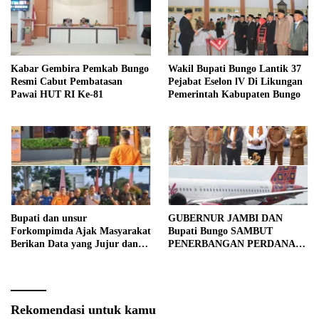
Kabar Gembira Pemkab Bungo
Wakil Bupati Bungo Lantik 37
Resmi Cabut Pembatasan
Pejabat Eselon lV Di Likungan
Pawai HUT RI Ke-81
Pemerintah Kabupaten Bungo
Bupati dan unsur
GUBERNUR JAMBI DAN
Forkompimda Ajak Masyarakat
Bupati Bungo SAMBUT
Berikan Data yang Jujur dan
PENERBANGAN PERDANA
Akurat Pencanangan Sensus
BATIK AIR DI MUARA
Ekonomi 2026
BUNGO
Rekomendasi untuk kamu