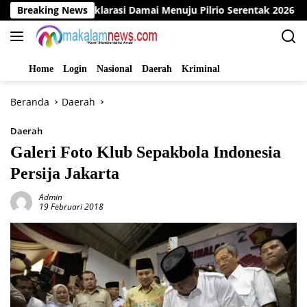
Langsung
Gelar Deklarasi Damai Menuju Pilrio Serentak 2026
Breaking News
Din
ke
konten
Home
Login
Nasional
Daerah
Kriminal
Beranda
Daerah
Daerah
Galeri Foto Klub Sepakbola Indonesia
Persija Jakarta
Admin
19 Februari 2018