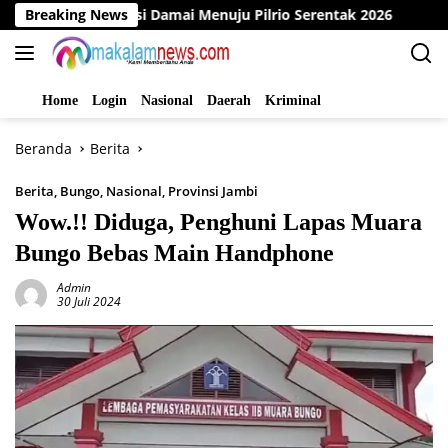
Langsung
eklarasi Damai Menuju Pilrio Serentak 2026
Breaking News
Dinas PMD 
ke
konten
Home
Login
Nasional
Daerah
Kriminal
Beranda
Berita
Berita
,
Bungo
,
Nasional
,
Provinsi Jambi
Wow.!! Diduga, Penghuni Lapas Muara
Bungo Bebas Main Handphone
Admin
30 Juli 2024