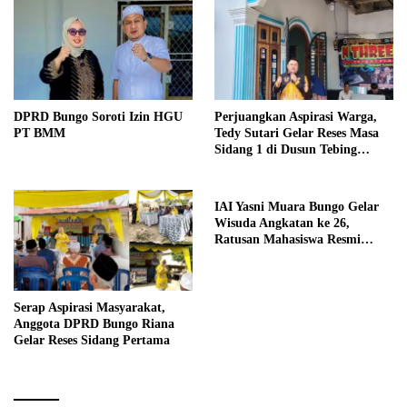
DPRD Bungo Soroti Izin HGU
Perjuangkan Aspirasi Warga,
PT BMM
Tedy Sutari Gelar Reses Masa
Sidang 1 di Dusun Tebing
Tinggi
IAI Yasni Muara Bungo Gelar
Wisuda Angkatan ke 26,
Ratusan Mahasiswa Resmi
Menyandang Gelar Sarjana
Serap Aspirasi Masyarakat,
Anggota DPRD Bungo Riana
Gelar Reses Sidang Pertama