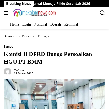
Langsung
larasi Damai Menuju Pilrio Serentak 2026
Breaking News
Dinas PMD Bun
ke
konten
Home
Login
Nasional
Daerah
Kriminal
Beranda
Daerah
Bungo
Bungo
Komisi II DPRD Bungo Persoalkan
HGU PT BMM
Redaksi
22 Maret 2025