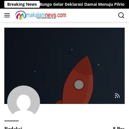
Langsung
 Bersama Bupati Bungo Gelar Deklarasi Damai Menuju Pilrio Ser
Breaking News
ke
konten
Redaksi
8 Pos