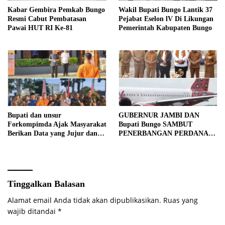
Kabar Gembira Pemkab Bungo
Wakil Bupati Bungo Lantik 37
Resmi Cabut Pembatasan
Pejabat Eselon lV Di Likungan
Pawai HUT RI Ke-81
Pemerintah Kabupaten Bungo
Bupati dan unsur
GUBERNUR JAMBI DAN
Forkompimda Ajak Masyarakat
Bupati Bungo SAMBUT
Berikan Data yang Jujur dan
PENERBANGAN PERDANA
Akurat Pencanangan Sensus
BATIK AIR DI MUARA
Ekonomi 2026
BUNGO
Tinggalkan Balasan
Alamat email Anda tidak akan dipublikasikan.
Ruas yang
wajib ditandai
*