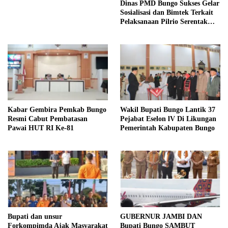
Dinas PMD Bungo Sukses Gelar
Sosialisasi dan Bimtek Terkait
Pelaksanaan Pilrio Serentak
Tahun 2026
Kabar Gembira Pemkab Bungo
Wakil Bupati Bungo Lantik 37
Resmi Cabut Pembatasan
Pejabat Eselon lV Di Likungan
Pawai HUT RI Ke-81
Pemerintah Kabupaten Bungo
Bupati dan unsur
GUBERNUR JAMBI DAN
Forkompimda Ajak Masyarakat
Bupati Bungo SAMBUT