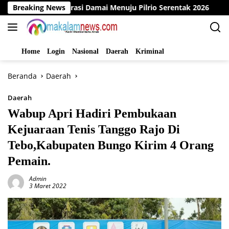
Langsung
Deklarasi Damai Menuju Pilrio Serentak 2026
Breaking News
Dinas PMD
ke
konten
Home
Login
Nasional
Daerah
Kriminal
Beranda
Daerah
Daerah
Wabup Apri Hadiri Pembukaan
Kejuaraan Tenis Tanggo Rajo Di
Tebo,Kabupaten Bungo Kirim 4 Orang
Pemain.
Admin
3 Maret 2022