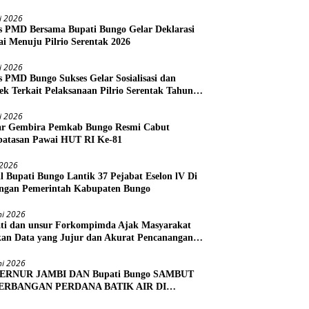
li 2026
s PMD Bersama Bupati Bungo Gelar Deklarasi
i Menuju Pilrio Serentak 2026
li 2026
s PMD Bungo Sukses Gelar Sosialisasi dan
ek Terkait Pelaksanaan Pilrio Serentak Tahun
li 2026
r Gembira Pemkab Bungo Resmi Cabut
atasan Pawai HUT RI Ke-81
i 2026
l Bupati Bungo Lantik 37 Pejabat Eselon lV Di
ngan Pemerintah Kabupaten Bungo
ni 2026
ti dan unsur Forkompimda Ajak Masyarakat
kan Data yang Jujur dan Akurat Pencanangan
us Ekonomi 2026
ni 2026
ERNUR JAMBI DAN Bupati Bungo SAMBUT
ERBANGAN PERDANA BATIK AIR DI
RA BUNGO