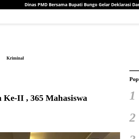
rsama Bupati Bungo Gelar Deklarasi Damai Menuju Pilrio Serent
Kriminal
Pop
1
e-II , 365 Mahasiswa
2