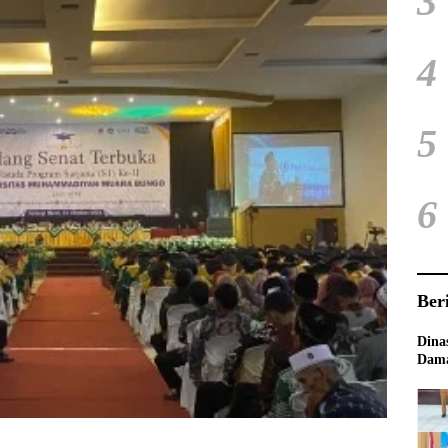
3
4
5
6
Ber
Dina
Dama