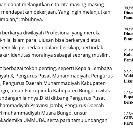
ian dapat melanjutkan cita-cita masing-masing.
30 Ju
a mendapatkan pekerjaan. Yang ingin melanjutkan
Dina
Dama
 impian,” imbuhnya.
30 Ju
a berkarya diwilayah Profesional yang mereka
Dina
i-nilai Islam para lulusan bisa berkarya diatas
Bimt
2026
 memiliki perbedaan dalam bersikap, bertindak
21 Ju
akar identitas moralnya sebagai seorang muslim.
Kaba
Pemb
t berbagai tokoh penting, seperti Kepala Lembaga
6 Jul
Wilayah X, Pengurus Pusat Muhammadiyah, Pengurus
Waki
Liku
i, Pengurus Daerah Muhammadiyah Kabupaten
o, unsur Forkopimda Kabupaten Bungo, civitas
17 Ju
ndangan lainnya.Dikti ditbang Pengurus Pusat
Bupa
Beri
ammadiyah Provinsi Jambi, Pengurus Daerah
Sens
H muhammadiyah Muara Bungo, unsur
17 Ju
GUB
 akademika UMMUBA, serta para tamu undangan
PEN
MUA