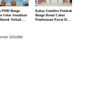
s PMD Bungo
Kabar Gembira Pemkab
s Gelar Sosialisasi
Bungo Resmi Cabut
Bimtek Terkait
Pembatasan Pawai HUT
ksanaan Pilrio
RI Ke-81
ntak Tahun 2026