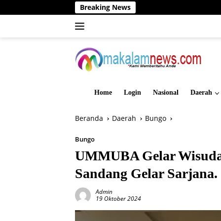
Langsung
Breaking News
Dinas PMD Be
ke
konten
Home
Login
Nasional
Daerah
Beranda
Daerah
Bungo
Bungo
UMMUBA Gelar Wisuda K
Sandang Gelar Sarjana.
Admin
19 Oktober 2024