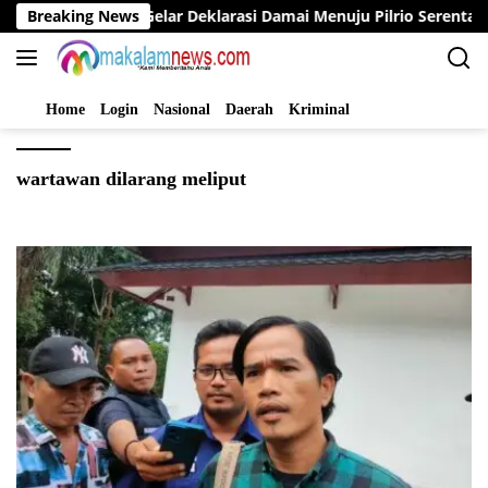
Langsung
upati Bungo Gelar Deklarasi Damai Menuju Pilrio Serentak 202
Breaking News
ke
konten
Home
Login
Nasional
Daerah
Kriminal
wartawan dilarang meliput