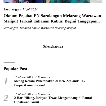
Sarolangun
11 Juli 2024
Oknum Pejabat PN Sarolangun Melarang Wartawan
Meliput Terkait Tahanan Kabur, Begini Tanggapan
Ketua IWO Sarolangun
Sarolangun
,
Tahanan Kabur
,
Wartawan Dilarang Meliput
Selengkapnya
Popular Post
16 Maret 2019
0 Komentar
1
Menag Kecam Penembakan di New Zealand: Tak
Berperikemanusiaan!
16 Maret 2019
0 Komentar
2
2 Hari Hilang, Nelayan Tewas Mengambang di Pantai
Cipalawah Garut