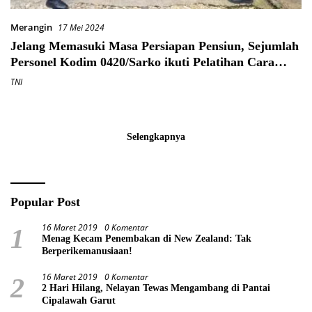
Merangin
17 Mei 2024
Jelang Memasuki Masa Persiapan Pensiun, Sejumlah
Personel Kodim 0420/Sarko ikuti Pelatihan Cara
Pembuatan Tempe
TNI
Selengkapnya
Popular Post
16 Maret 2019
0 Komentar
1
Menag Kecam Penembakan di New Zealand: Tak
Berperikemanusiaan!
16 Maret 2019
0 Komentar
2
2 Hari Hilang, Nelayan Tewas Mengambang di Pantai
Cipalawah Garut