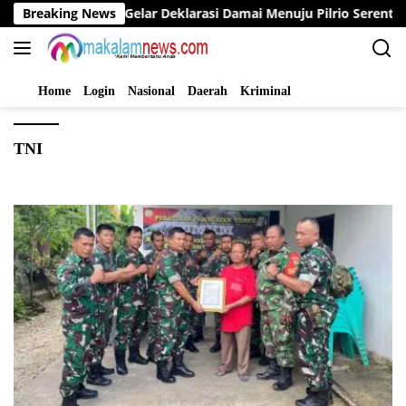
Langsung
Bupati Bungo Gelar Deklarasi Damai Menuju Pilrio Serentak 20
Breaking News
ke
konten
Home
Login
Nasional
Daerah
Kriminal
TNI