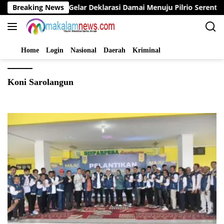
Langsung
Bupati Bungo Gelar Deklarasi Damai Menuju Pilrio Serentak 202
Breaking News
ke
konten
Home
Login
Nasional
Daerah
Kriminal
Koni Sarolangun