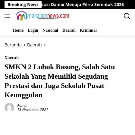
Langsung
lar Deklarasi Damai Menuju Pilrio Serentak 2026
Breaking News
Dinas
ke
konten
Home
Login
Nasional
Daerah
Kriminal
Beranda
Daerah
Daerah
SMKN 2 Lubuk Basung, Salah Satu
Sekolah Yang Memiliki Segudang
Prestasi dan Juga Sekolah Pusat
Keunggulan
Admin
18 November 2021