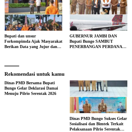
Bupati dan unsur
GUBERNUR JAMBI DAN
Forkompimda Ajak Masyarakat
Bupati Bungo SAMBUT
Berikan Data yang Jujur dan
PENERBANGAN PERDANA
Akurat Pencanangan Sensus
BATIK AIR DI MUARA
Ekonomi 2026
BUNGO
Rekomendasi untuk kamu
Dinas PMD Bersama Bupati
Bungo Gelar Deklarasi Damai
Menuju Pilrio Serentak 2026
Dinas PMD Bungo Sukses Gelar
Sosialisasi dan Bimtek Terkait
Pelaksanaan Pilrio Serentak