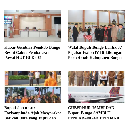
Tahun 2026
Kabar Gembira Pemkab Bungo
Wakil Bupati Bungo Lantik 37
Resmi Cabut Pembatasan
Pejabat Eselon lV Di Likungan
Pawai HUT RI Ke-81
Pemerintah Kabupaten Bungo
Bupati dan unsur
GUBERNUR JAMBI DAN
Forkompimda Ajak Masyarakat
Bupati Bungo SAMBUT
Berikan Data yang Jujur dan
PENERBANGAN PERDANA
Akurat Pencanangan Sensus
BATIK AIR DI MUARA
Ekonomi 2026
BUNGO