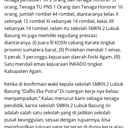
orang, Tenaga TU PNS 1 Orang dan Tenaga Honorer 16
orang, jumlah rombel 44 rombel, diantaranya kelas X
sebnyak 15 rombel XI sebanyak 14 rombel, kelas XII
sebanyak 14 rombel, selain itu sekolah SMKN 2 Lubuk
Basung ini juga memiliki segudang prestasi
diantaranya, (l) Juara lll KOSN cabang Karate tingkat
provinsi sumatera barat, (ll) Prolehan mendali 1 emas,
5 perak, 3 perunggu kejuaraan daerah Forki Agam, (lll)
Satu mendali emas kejuaraan INKADO tingkat
Kabupaten Agam.
Ketika di konfirmasi wakil kepala sekolah SMKN 2 Lubuk
Basung “Daflis Eka Putra” Di ruangan kerja nya beliau
menyampaikan,” Kalau menurut kami sebagai tenaga
pendidik, karna sekolah SMKN 2 Lubuk Basung ini
adalah salah satu sekolah yang di jadikan sekolah
pusat keunggulan, sesuai dengan tujuannya, bisa
menghasilkan lulusan yang terserap di dunia kerja atau