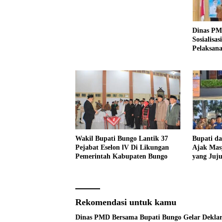
Dinas PM
Sosialisa
Pelaksana
Tahun 20
Wakil Bupati Bungo Lantik 37
Bupati d
Pejabat Eselon lV Di Likungan
Ajak Mas
Pemerintah Kabupaten Bungo
yang Juj
Pencanan
2026
Rekomendasi untuk kamu
Dinas PMD Bersama Bupati Bungo Gelar Deklar