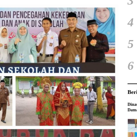
3
4
5
6
Ber
Dina
Dama