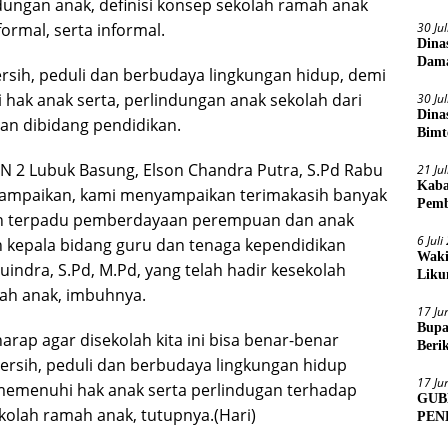
ngan anak, definisi konsep sekolah ramah anak
ormal, serta informal.
30 Ju
Dina
Dama
ersih, peduli dan berbudaya lingkungan hidup, demi
hak anak serta, perlindungan anak sekolah dari
30 Ju
Dina
san dibidang pendidikan.
Bimt
2026
KN 2 Lubuk Basung, Elson Chandra Putra, S.Pd Rabu
21 Ju
Kaba
nyampaikan, kami menyampaikan terimakasih banyak
Pemb
an terpadu pemberdayaan perempuan dan anak
6 Jul
an kepala bidang guru dan tenaga kependidikan
Waki
uindra, S.Pd, M.Pd, yang telah hadir kesekolah
Liku
mah anak, imbuhnya.
17 Ju
Bupa
arap agar disekolah kita ini bisa benar-benar
Beri
ersih, peduli dan berbudaya lingkungan hidup
Sens
17 Ju
memenuhi hak anak serta perlindugan terhadap
GUB
kolah ramah anak, tutupnya.(Hari)
PEN
MUA