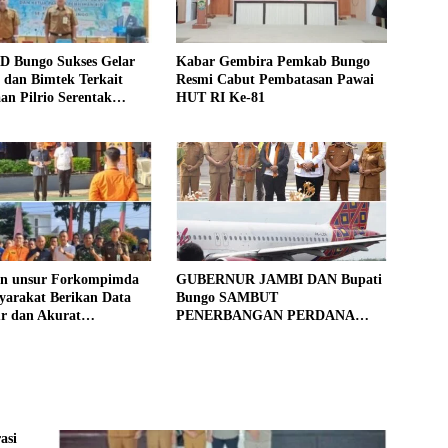
D Bungo Sukses Gelar
Kabar Gembira Pemkab Bungo
si dan Bimtek Terkait
Resmi Cabut Pembatasan Pawai
an Pilrio Serentak
HUT RI Ke-81
26
an unsur Forkompimda
GUBERNUR JAMBI DAN Bupati
yarakat Berikan Data
Bungo SAMBUT
ur dan Akurat
PENERBANGAN PERDANA
gan Sensus Ekonomi
BATIK AIR DI MUARA BUNGO
asi