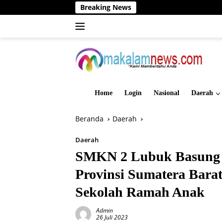
Langsung
Breaking News
Dinas PMD B
ke
konten
Home
Login
Nasional
Daerah
Beranda
Daerah
Daerah
SMKN 2 Lubuk Basung 
Provinsi Sumatera Barat
Sekolah Ramah Anak
Admin
26 Juli 2023