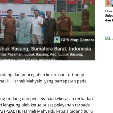
Dina
Sukse
dan 
Pela
Sere
undang dan pencegahan kekerasan terhadap
a HJ. Harneli Mahyeldi yang bertepatan pada
dang-undang dan pencegahan kekerasan terhadap
i langsung oleh ketua pusat pelayanan terpadu
P2A), Hj. Harneli Mahyeldi, kepala bidang guru