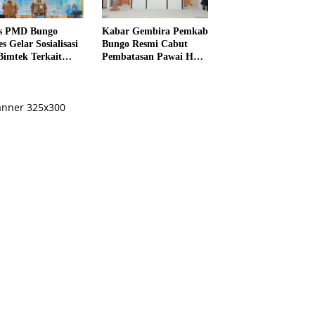
s PMD Bungo
Kabar Gembira Pemkab
s Gelar Sosialisasi
Bungo Resmi Cabut
Bimtek Terkait
Pembatasan Pawai HUT
ksanaan Pilrio
RI Ke-81
ntak Tahun 2026