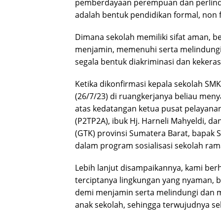
pemberdayaan perempuan dan perlindu
adalah bentuk pendidikan formal, non f
Dimana sekolah memiliki sifat aman, b
menjamin, memenuhi serta melindungi 
segala bentuk diakriminasi dan kekera
Ketika dikonfirmasi kepala sekolah SM
(26/7/23) di ruangkerjanya beliau me
atas kedatangan ketua pusat pelayan
(P2TP2A), ibuk Hj. Harneli Mahyeldi, d
(GTK) provinsi Sumatera Barat, bapak S
dalam program sosialisasi sekolah ra
Lebih lanjut disampaikannya, kami berh
terciptanya lingkungan yang nyaman, b
demi menjamin serta melindungi dan 
anak sekolah, sehingga terwujudnya se