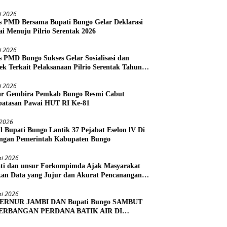
li 2026
s PMD Bersama Bupati Bungo Gelar Deklarasi
i Menuju Pilrio Serentak 2026
li 2026
s PMD Bungo Sukses Gelar Sosialisasi dan
ek Terkait Pelaksanaan Pilrio Serentak Tahun
li 2026
r Gembira Pemkab Bungo Resmi Cabut
atasan Pawai HUT RI Ke-81
i 2026
l Bupati Bungo Lantik 37 Pejabat Eselon lV Di
ngan Pemerintah Kabupaten Bungo
ni 2026
ti dan unsur Forkompimda Ajak Masyarakat
kan Data yang Jujur dan Akurat Pencanangan
us Ekonomi 2026
ni 2026
ERNUR JAMBI DAN Bupati Bungo SAMBUT
ERBANGAN PERDANA BATIK AIR DI
RA BUNGO