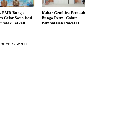
s PMD Bungo
Kabar Gembira Pemkab
s Gelar Sosialisasi
Bungo Resmi Cabut
Bimtek Terkait
Pembatasan Pawai HUT
ksanaan Pilrio
RI Ke-81
ntak Tahun 2026