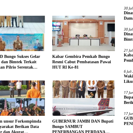
30 Ju
Dina
Dama
30 Ju
Dina
Bimt
2026
21 Ju
Kaba
D Bungo Sukses Gelar
Kabar Gembira Pemkab Bungo
Pemb
si dan Bimtek Terkait
Resmi Cabut Pembatasan Pawai
an Pilrio Serentak
HUT RI Ke-81
6 Jul
26
Waki
Liku
17 Ju
Bupa
Beri
Sens
17 Ju
GUB
an unsur Forkompimda
GUBERNUR JAMBI DAN Bupati
PEN
yarakat Berikan Data
Bungo SAMBUT
MUA
ur dan Akurat
PENERBANGAN PERDANA