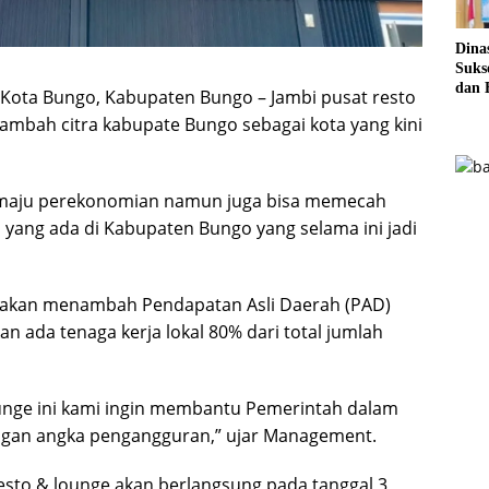
Dina
Sukse
dan 
i Kota Bungo, Kabupaten Bungo – Jambi pusat resto
Pela
mbah citra kabupate Bungo sebagai kota yang kini
Sere
 maju perekonomian namun juga bisa memecah
yang ada di Kabupaten Bungo yang selama ini jadi
ga akan menambah Pendapatan Asli Daerah (PAD)
an ada tenaga kerja lokal 80% dari total jumlah
unge ini kami ingin membantu Pemerintah dalam
gan angka pengangguran,” ujar Management.
esto & lounge akan berlangsung pada tanggal 3