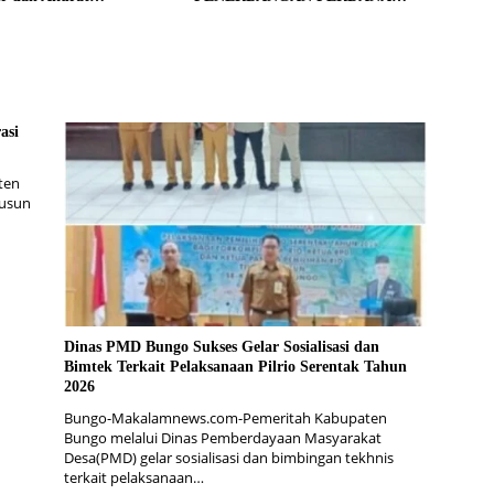
gan Sensus Ekonomi
BATIK AIR DI MUARA BUNGO
asi
ten
Dusun
Dinas PMD Bungo Sukses Gelar Sosialisasi dan
Bimtek Terkait Pelaksanaan Pilrio Serentak Tahun
2026
Bungo-Makalamnews.com-Pemeritah Kabupaten
Bungo melalui Dinas Pemberdayaan Masyarakat
Desa(PMD) gelar sosialisasi dan bimbingan tekhnis
terkait pelaksanaan…