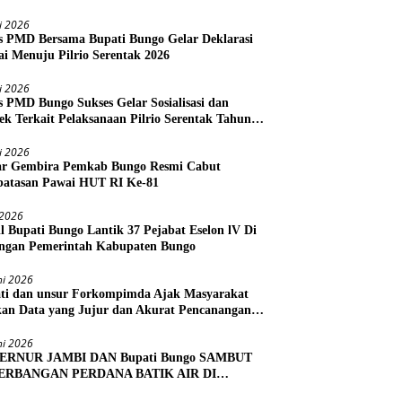
li 2026
s PMD Bersama Bupati Bungo Gelar Deklarasi
i Menuju Pilrio Serentak 2026
li 2026
s PMD Bungo Sukses Gelar Sosialisasi dan
ek Terkait Pelaksanaan Pilrio Serentak Tahun
li 2026
r Gembira Pemkab Bungo Resmi Cabut
atasan Pawai HUT RI Ke-81
i 2026
l Bupati Bungo Lantik 37 Pejabat Eselon lV Di
ngan Pemerintah Kabupaten Bungo
ni 2026
ti dan unsur Forkompimda Ajak Masyarakat
kan Data yang Jujur dan Akurat Pencanangan
us Ekonomi 2026
ni 2026
ERNUR JAMBI DAN Bupati Bungo SAMBUT
ERBANGAN PERDANA BATIK AIR DI
RA BUNGO