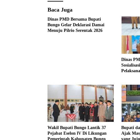
Baca Juga
Dinas PMD Bersama Bupati
Bungo Gelar Deklarasi Damai
Menuju Pilrio Serentak 2026
Dinas PM
Sosialisa
Pelaksana
Tahun 20
Wakil Bupati Bungo Lantik 37
Bupati d
Pejabat Eselon lV Di Likungan
Ajak Mas
Pemerintah Kabupaten Bungo
yang Juj