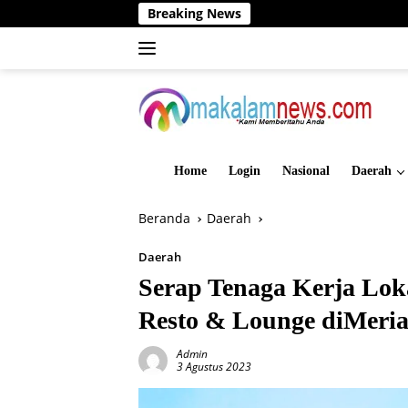
Langsung
Breaking News
Din
ke
konten
Home
Login
Nasional
Daerah
Beranda
Daerah
Daerah
Serap Tenaga Kerja Lok
Resto & Lounge diMeri
Admin
3 Agustus 2023