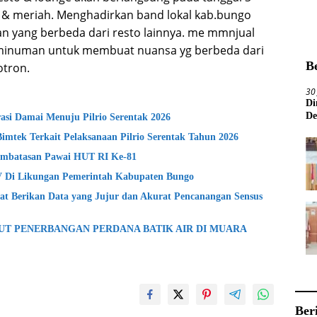
& meriah. Menghadirkan band lokal kab.bungo
n yang berbeda dari resto lainnya. me mmnjual
inuman untuk membuat nuansa yg berbeda dari
B
otron.
30
Di
De
si Damai Menuju Pilrio Serentak 2026
Bimtek Terkait Pelaksanaan Pilrio Serentak Tahun 2026
mbatasan Pawai HUT RI Ke-81
lV Di Likungan Pemerintah Kabupaten Bungo
t Berikan Data yang Jujur dan Akurat Pencanangan Sensus
BUT PENERBANGAN PERDANA BATIK AIR DI MUARA
Ber