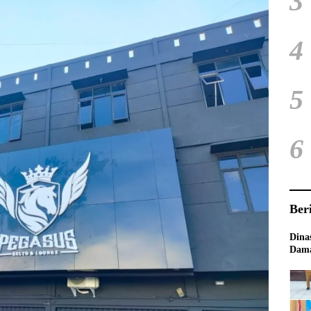
3
4
5
6
Ber
Dina
Dama