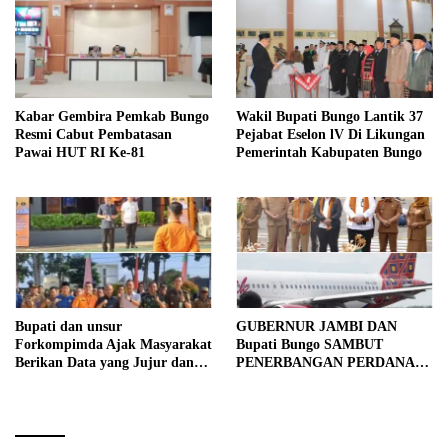
Kabar Gembira Pemkab Bungo
Wakil Bupati Bungo Lantik 37
Resmi Cabut Pembatasan
Pejabat Eselon lV Di Likungan
Pawai HUT RI Ke-81
Pemerintah Kabupaten Bungo
Bupati dan unsur
GUBERNUR JAMBI DAN
Forkompimda Ajak Masyarakat
Bupati Bungo SAMBUT
Berikan Data yang Jujur dan
PENERBANGAN PERDANA
Akurat Pencanangan Sensus
BATIK AIR DI MUARA
Ekonomi 2026
BUNGO