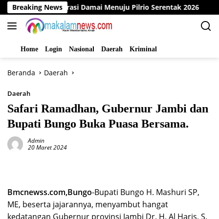
Langsung
lar Deklarasi Damai Menuju Pilrio Serentak 2026
Breaking News
Dinas 
ke
konten
Home
Login
Nasional
Daerah
Kriminal
Beranda
Daerah
Daerah
Safari Ramadhan, Gubernur Jambi dan
Bupati Bungo Buka Puasa Bersama.
Admin
20 Maret 2024
Bmcnewss.com,Bungo
-Bupati Bungo H. Mashuri SP,
ME, beserta jajarannya, menyambut hangat
kedatangan Gubernur provinsi Jambi Dr. H. Al Haris, S.