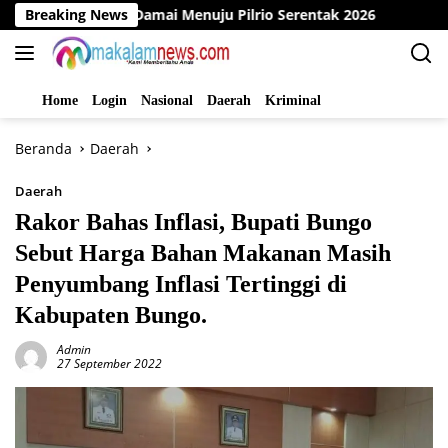
Langsung
arasi Damai Menuju Pilrio Serentak 2026
Breaking News
Dinas PMD Bun
ke
konten
Home
Login
Nasional
Daerah
Kriminal
Beranda
Daerah
Daerah
Rakor Bahas Inflasi, Bupati Bungo
Sebut Harga Bahan Makanan Masih
Penyumbang Inflasi Tertinggi di
Kabupaten Bungo.
Admin
27 September 2022