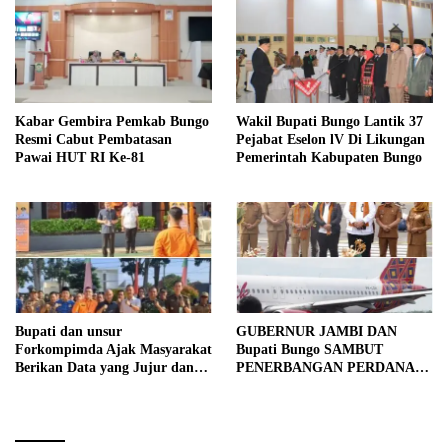
Kabar Gembira Pemkab Bungo
Wakil Bupati Bungo Lantik 37
Resmi Cabut Pembatasan
Pejabat Eselon lV Di Likungan
Pawai HUT RI Ke-81
Pemerintah Kabupaten Bungo
Bupati dan unsur
GUBERNUR JAMBI DAN
Forkompimda Ajak Masyarakat
Bupati Bungo SAMBUT
Berikan Data yang Jujur dan
PENERBANGAN PERDANA
Akurat Pencanangan Sensus
BATIK AIR DI MUARA
Ekonomi 2026
BUNGO