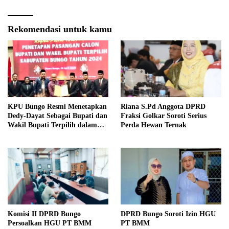
Rekomendasi untuk kamu
KPU Bungo Resmi Menetapkan
Riana S.Pd Anggota DPRD
Dedy-Dayat Sebagai Bupati dan
Fraksi Golkar Soroti Serius
Wakil Bupati Terpilih dalam
Perda Hewan Ternak
Rapat Pleno Terbuka
Komisi II DPRD Bungo
DPRD Bungo Soroti Izin HGU
Persoalkan HGU PT BMM
PT BMM