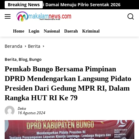
Langsung
klarasi Damai Menuju Pilrio Serentak 2026
Breaking News
Dinas PMD B
ke
konten
Home
Login
Nasional
Daerah
Kriminal
Beranda
Berita
Berita
,
Blog
,
Bungo
Pemkab Bungo Bersama Pimpinan
DPRD Mendengarkan Langsung Pidato
Presiden Dari Gedung MPR RI, Dalam
Rangka HUT RI Ke 79
Deka
16 Agustus 2024