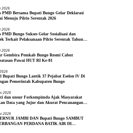
li 2026
s PMD Bersama Bupati Bungo Gelar Deklarasi
i Menuju Pilrio Serentak 2026
li 2026
s PMD Bungo Sukses Gelar Sosialisasi dan
ek Terkait Pelaksanaan Pilrio Serentak Tahun
li 2026
r Gembira Pemkab Bungo Resmi Cabut
atasan Pawai HUT RI Ke-81
i 2026
l Bupati Bungo Lantik 37 Pejabat Eselon lV Di
ngan Pemerintah Kabupaten Bungo
ni 2026
ti dan unsur Forkompimda Ajak Masyarakat
kan Data yang Jujur dan Akurat Pencanangan
us Ekonomi 2026
ni 2026
ERNUR JAMBI DAN Bupati Bungo SAMBUT
ERBANGAN PERDANA BATIK AIR DI
RA BUNGO