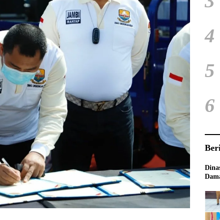
3
4
5
6
Ber
Dina
Dama