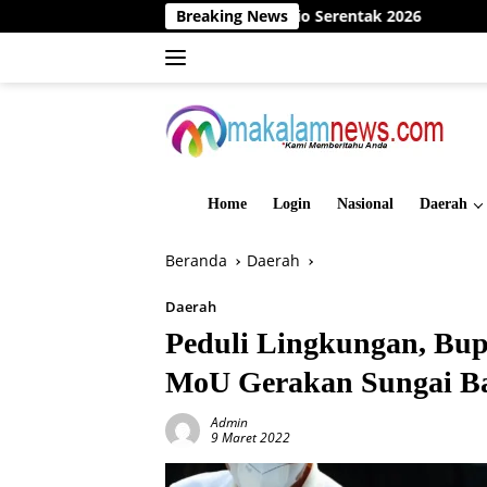
Langsung
Damai Menuju Pilrio Serentak 2026
Breaking News
Dinas PMD Bungo Suks
ke
konten
Home
Login
Nasional
Daerah
Beranda
Daerah
Daerah
Peduli Lingkungan, Bup
MoU Gerakan Sungai Ba
Admin
9 Maret 2022