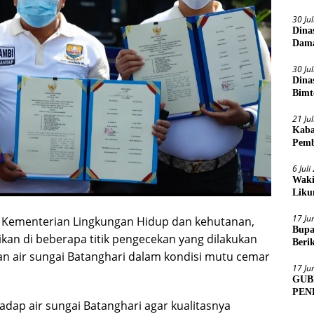
30 Ju
Dina
Dama
30 Ju
Dina
Bimt
2026
21 Ju
Kaba
Pemb
6 Jul
Waki
Liku
17 Ju
r Kementerian Lingkungan Hidup dan kehutanan,
Bupa
kan di beberapa titik pengecekan yang dilakukan
Beri
 air sungai Batanghari dalam kondisi mutu cemar
Sens
17 Ju
GUB
PEN
hadap air sungai Batanghari agar kualitasnya
MUA