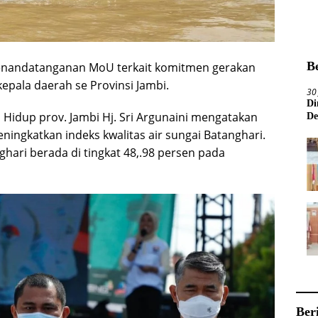
B
penandatanganan MoU terkait komitmen gerakan
kepala daerah se Provinsi Jambi.
30
Di
Hidup prov. Jambi Hj. Sri Argunaini mengatakan
De
ningkatkan indeks kwalitas air sungai Batanghari.
nghari berada di tingkat 48,.98 persen pada
Ber