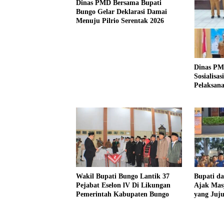
Dinas PMD Bersama Bupati
Bungo Gelar Deklarasi Damai
Menuju Pilrio Serentak 2026
Dinas PM
Sosialisa
Pelaksana
Tahun 20
Wakil Bupati Bungo Lantik 37
Bupati d
Pejabat Eselon lV Di Likungan
Ajak Mas
Pemerintah Kabupaten Bungo
yang Juj
Pencanan
2026