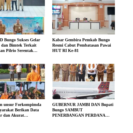
D Bungo Sukses Gelar
Kabar Gembira Pemkab Bungo
si dan Bimtek Terkait
Resmi Cabut Pembatasan Pawai
an Pilrio Serentak
HUT RI Ke-81
26
an unsur Forkompimda
GUBERNUR JAMBI DAN Bupati
yarakat Berikan Data
Bungo SAMBUT
ur dan Akurat
PENERBANGAN PERDANA
gan Sensus Ekonomi
BATIK AIR DI MUARA BUNGO