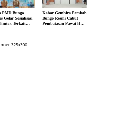
s PMD Bungo
Kabar Gembira Pemkab
s Gelar Sosialisasi
Bungo Resmi Cabut
Bimtek Terkait
Pembatasan Pawai HUT
ksanaan Pilrio
RI Ke-81
ntak Tahun 2026