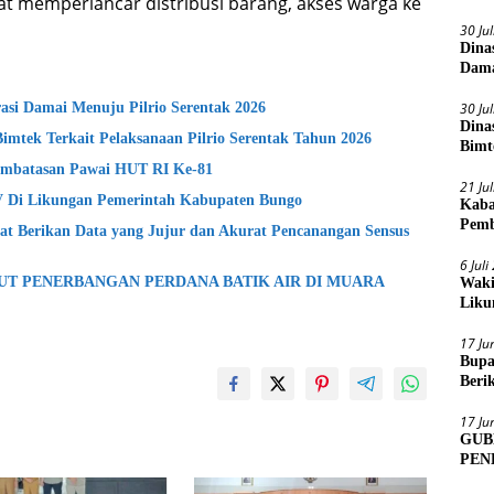
t memperlancar distribusi barang, akses warga ke
30 Ju
Dina
Dama
si Damai Menuju Pilrio Serentak 2026
30 Ju
Dina
Bimtek Terkait Pelaksanaan Pilrio Serentak Tahun 2026
Bimt
2026
mbatasan Pawai HUT RI Ke-81
21 Ju
lV Di Likungan Pemerintah Kabupaten Bungo
Kaba
Pemb
t Berikan Data yang Jujur dan Akurat Pencanangan Sensus
6 Jul
BUT PENERBANGAN PERDANA BATIK AIR DI MUARA
Waki
Liku
17 Ju
Bupa
Beri
Sens
17 Ju
GUB
PEN
MUA