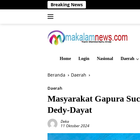
Langsung
Breaking News
Dinas PMD
ke
konten
Home
Login
Nasional
Daerah
Beranda
Daerah
Daerah
Masyarakat Gapura Suc
Dedy-Dayat
Deka
11 Oktober 2024