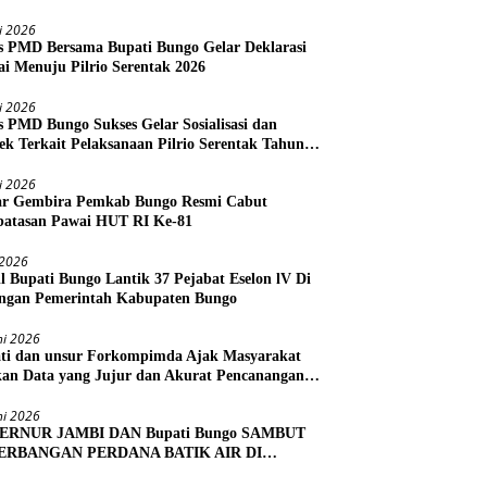
li 2026
s PMD Bersama Bupati Bungo Gelar Deklarasi
i Menuju Pilrio Serentak 2026
li 2026
s PMD Bungo Sukses Gelar Sosialisasi dan
ek Terkait Pelaksanaan Pilrio Serentak Tahun
li 2026
r Gembira Pemkab Bungo Resmi Cabut
atasan Pawai HUT RI Ke-81
i 2026
l Bupati Bungo Lantik 37 Pejabat Eselon lV Di
ngan Pemerintah Kabupaten Bungo
ni 2026
ti dan unsur Forkompimda Ajak Masyarakat
kan Data yang Jujur dan Akurat Pencanangan
us Ekonomi 2026
ni 2026
ERNUR JAMBI DAN Bupati Bungo SAMBUT
ERBANGAN PERDANA BATIK AIR DI
RA BUNGO