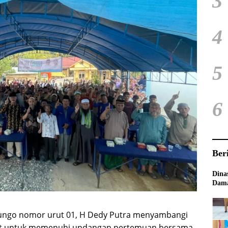
3
4
5
6
Ber
Dina
Dama
ungo nomor urut 01, H Dedy Putra menyambangi
at untuk memenuhi undangan pertemuan bersama