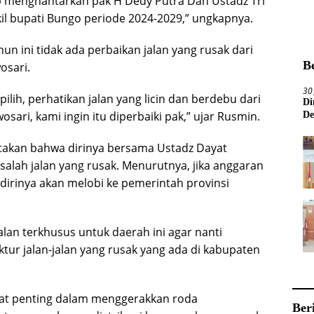
ap menghantarkan pak H Dedy Putra Dan Ustadz Tri
il bupati Bungo periode 2024-2029,” ungkapnya.
n ini tidak ada perbaikan jalan yang rusak dari
B
osari.
30
pilih, perhatikan jalan yang licin dan berdebu dari
Di
ri, kami ingin itu diperbaiki pak,” ujar Rusmin.
De
takan bahwa dirinya bersama Ustadz Dayat
ah jalan yang rusak. Menurutnya, jika anggaran
dirinya akan melobi ke pemerintah provinsi
lan terkhusus untuk daerah ini agar nanti
ktur jalan-jalan yang rusak yang ada di kabupaten
ngat penting dalam menggerakkan roda
Ber