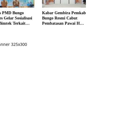
s PMD Bungo
Kabar Gembira Pemkab
s Gelar Sosialisasi
Bungo Resmi Cabut
Bimtek Terkait
Pembatasan Pawai HUT
ksanaan Pilrio
RI Ke-81
ntak Tahun 2026