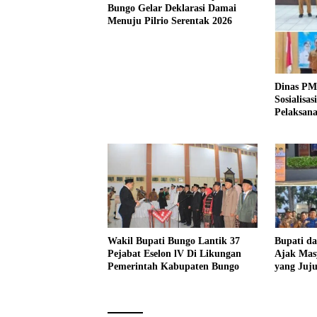
Bungo Gelar Deklarasi Damai
Menuju Pilrio Serentak 2026
Dinas PM
Sosialisa
Pelaksana
Tahun 20
Wakil Bupati Bungo Lantik 37
Bupati d
Pejabat Eselon lV Di Likungan
Ajak Mas
Pemerintah Kabupaten Bungo
yang Juj
Pencanan
2026