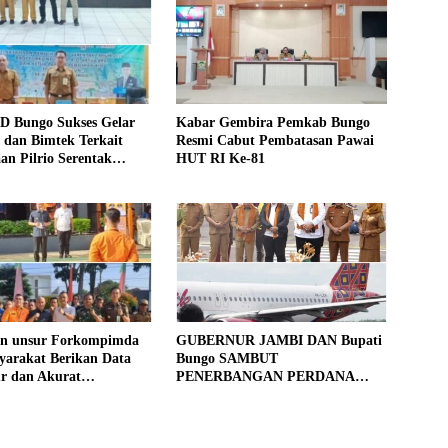
D Bungo Sukses Gelar
Kabar Gembira Pemkab Bungo
si dan Bimtek Terkait
Resmi Cabut Pembatasan Pawai
an Pilrio Serentak
HUT RI Ke-81
26
an unsur Forkompimda
GUBERNUR JAMBI DAN Bupati
yarakat Berikan Data
Bungo SAMBUT
ur dan Akurat
PENERBANGAN PERDANA
gan Sensus Ekonomi
BATIK AIR DI MUARA BUNGO