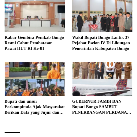
Kabar Gembira Pemkab Bungo
Wakil Bupati Bungo Lantik 37
Resmi Cabut Pembatasan
Pejabat Eselon lV Di Likungan
Pawai HUT RI Ke-81
Pemerintah Kabupaten Bungo
Bupati dan unsur
GUBERNUR JAMBI DAN
Forkompimda Ajak Masyarakat
Bupati Bungo SAMBUT
Berikan Data yang Jujur dan
PENERBANGAN PERDANA
Akurat Pencanangan Sensus
BATIK AIR DI MUARA
Ekonomi 2026
BUNGO