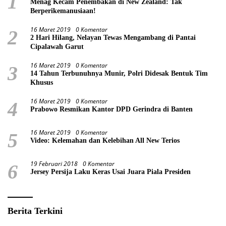
1
Menag Kecam Penembakan di New Zealand: Tak
Berperikemanusiaan!
16 Maret 2019
0 Komentar
2
2 Hari Hilang, Nelayan Tewas Mengambang di Pantai
Cipalawah Garut
16 Maret 2019
0 Komentar
3
14 Tahun Terbunuhnya Munir, Polri Didesak Bentuk Tim
Khusus
16 Maret 2019
0 Komentar
4
Prabowo Resmikan Kantor DPD Gerindra di Banten
16 Maret 2019
0 Komentar
5
Video: Kelemahan dan Kelebihan All New Terios
19 Februari 2018
0 Komentar
6
Jersey Persija Laku Keras Usai Juara Piala Presiden
Berita Terkini