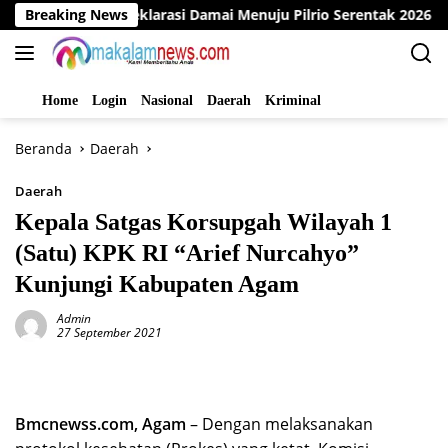
Langsung
Gelar Deklarasi Damai Menuju Pilrio Serentak 2026
Breaking News
Din
ke
konten
Home
Login
Nasional
Daerah
Kriminal
Beranda
Daerah
Daerah
Kepala Satgas Korsupgah Wilayah 1
(Satu) KPK RI “Arief Nurcahyo”
Kunjungi Kabupaten Agam
Admin
27 September 2021
Bmcnewss.com, Agam
– Dengan melaksanakan