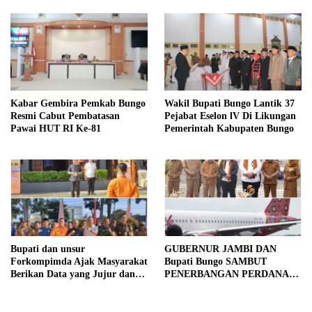
Kabar Gembira Pemkab Bungo
Wakil Bupati Bungo Lantik 37
Resmi Cabut Pembatasan
Pejabat Eselon lV Di Likungan
Pawai HUT RI Ke-81
Pemerintah Kabupaten Bungo
Bupati dan unsur
GUBERNUR JAMBI DAN
Forkompimda Ajak Masyarakat
Bupati Bungo SAMBUT
Berikan Data yang Jujur dan
PENERBANGAN PERDANA
Akurat Pencanangan Sensus
BATIK AIR DI MUARA
Ekonomi 2026
BUNGO