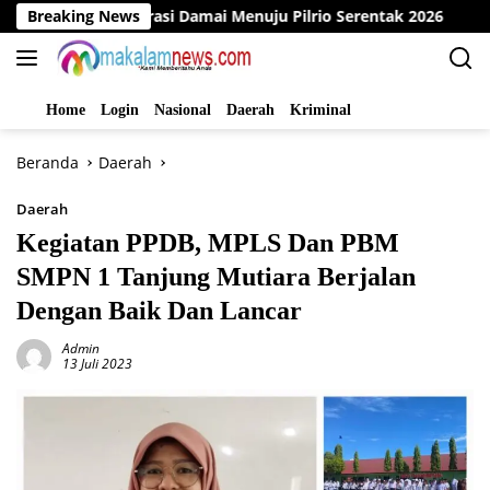
Langsung
r Deklarasi Damai Menuju Pilrio Serentak 2026
Breaking News
Dinas P
ke
konten
Home
Login
Nasional
Daerah
Kriminal
Beranda
Daerah
Daerah
Kegiatan PPDB, MPLS Dan PBM
SMPN 1 Tanjung Mutiara Berjalan
Dengan Baik Dan Lancar
Admin
13 Juli 2023