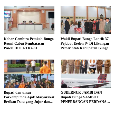
Kabar Gembira Pemkab Bungo
Wakil Bupati Bungo Lantik 37
Resmi Cabut Pembatasan
Pejabat Eselon lV Di Likungan
Pawai HUT RI Ke-81
Pemerintah Kabupaten Bungo
Bupati dan unsur
GUBERNUR JAMBI DAN
Forkompimda Ajak Masyarakat
Bupati Bungo SAMBUT
Berikan Data yang Jujur dan
PENERBANGAN PERDANA
Akurat Pencanangan Sensus
BATIK AIR DI MUARA
Ekonomi 2026
BUNGO