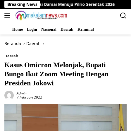
Langsung
klarasi Damai Menuju Pilrio Serentak 2026
Breaking News
Dinas PMD Bu
ke
konten
Home
Login
Nasional
Daerah
Kriminal
Beranda
Daerah
Daerah
Kasus Omicron Melonjak, Bupati
Bungo Ikut Zoom Meeting Dengan
Presiden Jokowi
Admin
7 Februari 2022