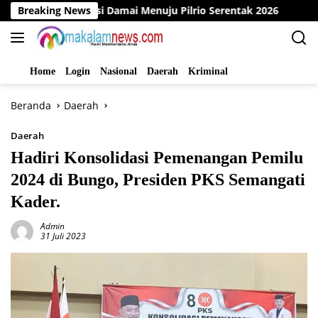
Langsung
eklarasi Damai Menuju Pilrio Serentak 2026
Breaking News
Dinas PMD 
ke
konten
Home
Login
Nasional
Daerah
Kriminal
Beranda
Daerah
Daerah
Hadiri Konsolidasi Pemenangan Pemilu
2024 di Bungo, Presiden PKS Semangati
Kader.
Admin
31 Juli 2023