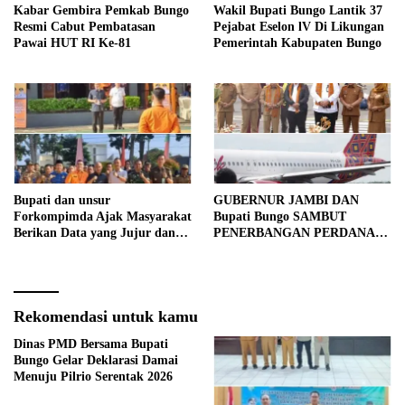
Kabar Gembira Pemkab Bungo
Wakil Bupati Bungo Lantik 37
Resmi Cabut Pembatasan
Pejabat Eselon lV Di Likungan
Pawai HUT RI Ke-81
Pemerintah Kabupaten Bungo
Bupati dan unsur
GUBERNUR JAMBI DAN
Forkompimda Ajak Masyarakat
Bupati Bungo SAMBUT
Berikan Data yang Jujur dan
PENERBANGAN PERDANA
Akurat Pencanangan Sensus
BATIK AIR DI MUARA
Ekonomi 2026
BUNGO
Rekomendasi untuk kamu
Dinas PMD Bersama Bupati
Bungo Gelar Deklarasi Damai
Menuju Pilrio Serentak 2026