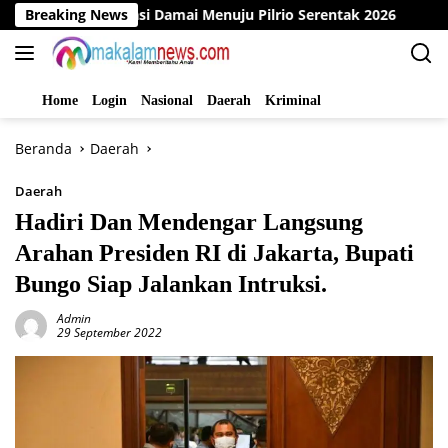
Langsung
eklarasi Damai Menuju Pilrio Serentak 2026
Breaking News
Dinas PMD 
ke
konten
Home
Login
Nasional
Daerah
Kriminal
Beranda
Daerah
Daerah
Hadiri Dan Mendengar Langsung
Arahan Presiden RI di Jakarta, Bupati
Bungo Siap Jalankan Intruksi.
Admin
29 September 2022