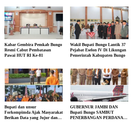
Kabar Gembira Pemkab Bungo
Wakil Bupati Bungo Lantik 37
Resmi Cabut Pembatasan
Pejabat Eselon lV Di Likungan
Pawai HUT RI Ke-81
Pemerintah Kabupaten Bungo
Bupati dan unsur
GUBERNUR JAMBI DAN
Forkompimda Ajak Masyarakat
Bupati Bungo SAMBUT
Berikan Data yang Jujur dan
PENERBANGAN PERDANA
Akurat Pencanangan Sensus
BATIK AIR DI MUARA
Ekonomi 2026
BUNGO