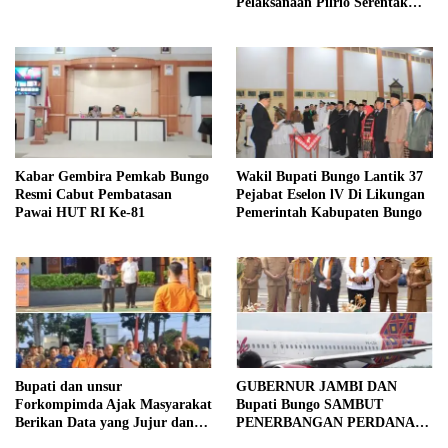
Pelaksanaan Pilrio Serentak
Tahun 2026
Kabar Gembira Pemkab Bungo
Wakil Bupati Bungo Lantik 37
Resmi Cabut Pembatasan
Pejabat Eselon lV Di Likungan
Pawai HUT RI Ke-81
Pemerintah Kabupaten Bungo
Bupati dan unsur
GUBERNUR JAMBI DAN
Forkompimda Ajak Masyarakat
Bupati Bungo SAMBUT
Berikan Data yang Jujur dan
PENERBANGAN PERDANA
Akurat Pencanangan Sensus
BATIK AIR DI MUARA