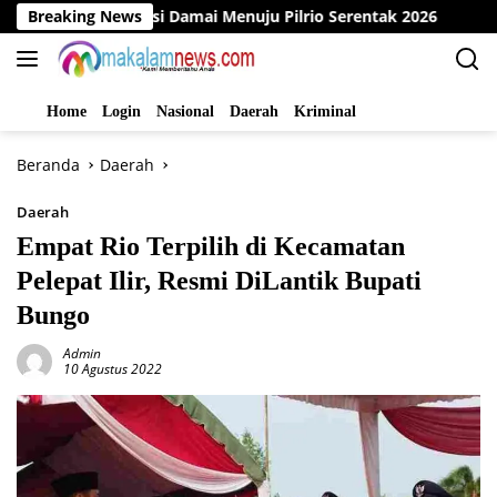
Langsung
eklarasi Damai Menuju Pilrio Serentak 2026
Breaking News
Dinas PMD B
ke
konten
Home
Login
Nasional
Daerah
Kriminal
Beranda
Daerah
Daerah
Empat Rio Terpilih di Kecamatan
Pelepat Ilir, Resmi DiLantik Bupati
Bungo
Admin
10 Agustus 2022