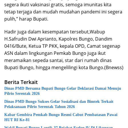
segera ikuti vaksinasi gratis, semoga imunitas kita
tetap terjaga dan mudah mudahan pandemi ini segera
pulih,” harap Bupati.
Hadir juga dalam kesempatan tersebut,Wabup
H.Safrudin Dwi Aprianto, Kapolres Bungo, Dandim
0416/Bute, Ketua TP PKK, kepala OPD, Camat segenap
ASN dalam lingkungan Pemkab Bungo juga ikut
meramaikan sepeda santai, star dari rumah dinas
Bupati Bungo, hingga mengelilingi kota Bungo.(Bnewss)
Berita Terkait
Dinas PMD Bersama Bupati Bungo Gelar Deklarasi Damai Menuju
Pilrio Serentak 2026
Dinas PMD Bungo Sukses Gelar Sosialisasi dan Bimtek Terkait
Pelaksanaan Pilrio Serentak Tahun 2026
Kabar Gembira Pemkab Bungo Resmi Cabut Pembatasan Pawai
HUT RI Ke-81
Wakil Bupati Bungo Lantik 37 Pejabat Eselon lV Di Likungan