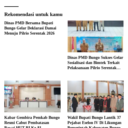
Rekomendasi untuk kamu
Dinas PMD Bersama Bupati
Bungo Gelar Deklarasi Damai
Menuju Pilrio Serentak 2026
Dinas PMD Bungo Sukses Gelar
Sosialisasi dan Bimtek Terkait
Pelaksanaan Pilrio Serentak
Tahun 2026
Kabar Gembira Pemkab Bungo
Wakil Bupati Bungo Lantik 37
Resmi Cabut Pembatasan
Pejabat Eselon lV Di Likungan
Pawai HUT RI Ke-81
Pemerintah Kabupaten Bungo