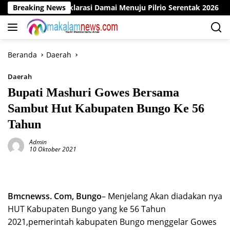
Langsung
 Gelar Deklarasi Damai Menuju Pilrio Serentak 2026
Breaking News
Di
ke
konten
Beranda
Daerah
Daerah
Bupati Mashuri Gowes Bersama
Sambut Hut Kabupaten Bungo Ke 56
Tahun
Admin
10 Oktober 2021
Bmcnewss. Com, Bungo
– Menjelang Akan diadakan nya
HUT Kabupaten Bungo yang ke 56 Tahun
2021,pemerintah kabupaten Bungo menggelar Gowes