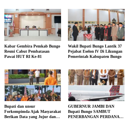
Tahun 2026
Kabar Gembira Pemkab Bungo
Wakil Bupati Bungo Lantik 37
Resmi Cabut Pembatasan
Pejabat Eselon lV Di Likungan
Pawai HUT RI Ke-81
Pemerintah Kabupaten Bungo
Bupati dan unsur
GUBERNUR JAMBI DAN
Forkompimda Ajak Masyarakat
Bupati Bungo SAMBUT
Berikan Data yang Jujur dan
PENERBANGAN PERDANA
Akurat Pencanangan Sensus
BATIK AIR DI MUARA
Ekonomi 2026
BUNGO