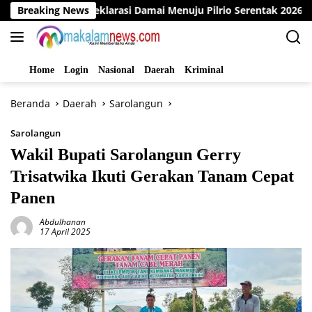
Langsung
o Gelar Deklarasi Damai Menuju Pilrio Serentak 2026
Breaking News
D
ke
konten
Home
Login
Nasional
Daerah
Kriminal
Beranda
Daerah
Sarolangun
Sarolangun
Wakil Bupati Sarolangun Gerry
Trisatwika Ikuti Gerakan Tanam Cepat
Panen
Abdulhanan
17 April 2025