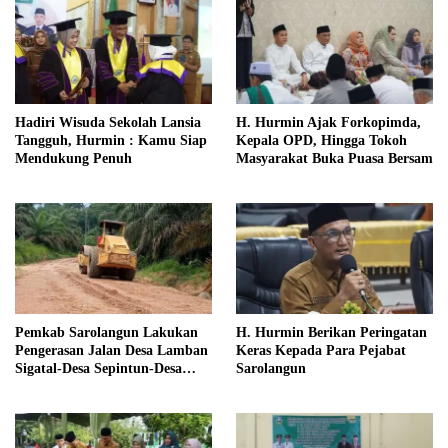
Hadiri Wisuda Sekolah Lansia
H. Hurmin Ajak Forkopimda,
Tangguh, Hurmin : Kamu Siap
Kepala OPD, Hingga Tokoh
Mendukung Penuh
Masyarakat Buka Puasa Bersam
Pemkab Sarolangun Lakukan
H. Hurmin Berikan Peringatan
Pengerasan Jalan Desa Lamban
Keras Kepada Para Pejabat
Sigatal-Desa Sepintun-Desa
Sarolangun
Taman Bandung