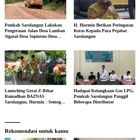
Pemkab Sarolangun Lakukan
H. Hurmin Berikan Peringatan
Pengerasan Jalan Desa Lamban
Keras Kepada Para Pejabat
Sigatal-Desa Sepintun-Desa
Sarolangun
Taman Bandung
Launching Gerai Z-Ifthar
Hadapai Kelangkaan Gas LPG,
Ramadhan BAZNAS
Pemkab Sarolangun Panggil
Sarolangun, Hurmin : Semoga
Beberapa Distributor
Menjadi Momentum Untuk
Meperkuat Ekonomi
Masyarakat
Rekomendasi untuk kamu