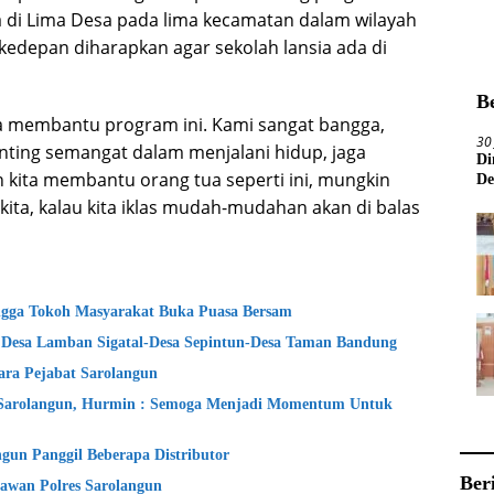
ada di Lima Desa pada lima kecamatan dalam wilayah
edepan diharapkan agar sekolah lansia ada di
B
sa membantu program ini. Kami sangat bangga,
30
nting semangat dalam menjalani hidup, jaga
Di
an kita membantu orang tua seperti ini, mungkin
De
 kita, kalau kita iklas mudah-mudahan akan di balas
gga Tokoh Masyarakat Buka Puasa Bersam
 Desa Lamban Sigatal-Desa Sepintun-Desa Taman Bandung
ara Pejabat Sarolangun
Sarolangun, Hurmin : Semoga Menjadi Momentum Untuk
un Panggil Beberapa Distributor
Ber
awan Polres Sarolangun