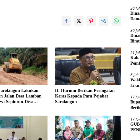
30 Ju
Dina
Dama
30 Ju
Dina
Bimt
2026
21 Ju
Kaba
Pemb
6 Jul
Waki
Liku
arolangun Lakukan
H. Hurmin Berikan Peringatan
an Jalan Desa Lamban
Keras Kepada Para Pejabat
17 Ju
esa Sepintun-Desa
Sarolangun
Bupa
andung
Beri
Sens
17 Ju
GUB
PEN
MUA