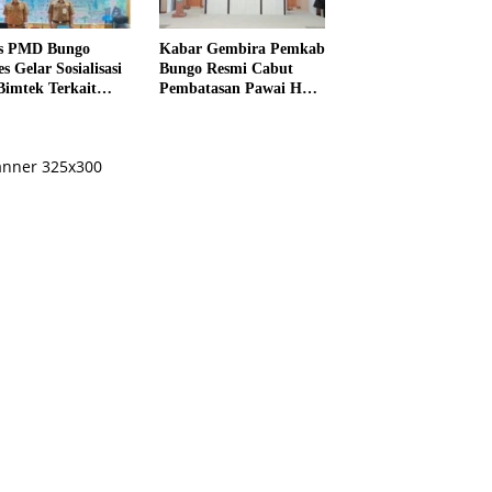
s PMD Bungo
Kabar Gembira Pemkab
s Gelar Sosialisasi
Bungo Resmi Cabut
Bimtek Terkait
Pembatasan Pawai HUT
ksanaan Pilrio
RI Ke-81
ntak Tahun 2026