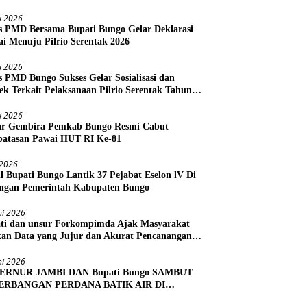
li 2026
s PMD Bersama Bupati Bungo Gelar Deklarasi
i Menuju Pilrio Serentak 2026
li 2026
s PMD Bungo Sukses Gelar Sosialisasi dan
ek Terkait Pelaksanaan Pilrio Serentak Tahun
li 2026
r Gembira Pemkab Bungo Resmi Cabut
atasan Pawai HUT RI Ke-81
i 2026
l Bupati Bungo Lantik 37 Pejabat Eselon lV Di
ngan Pemerintah Kabupaten Bungo
ni 2026
ti dan unsur Forkompimda Ajak Masyarakat
kan Data yang Jujur dan Akurat Pencanangan
us Ekonomi 2026
ni 2026
ERNUR JAMBI DAN Bupati Bungo SAMBUT
ERBANGAN PERDANA BATIK AIR DI
RA BUNGO