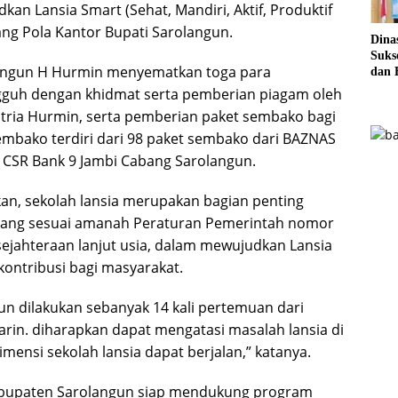
n Lansia Smart (Sehat, Mandiri, Aktif, Produktif
ang Pola Kantor Bupati Sarolangun.
Dina
Sukse
olangun H Hurmin menyematkan toga para
dan 
Pela
gguh dengan khidmat serta pemberian piagam oleh
Sere
itria Hurmin, serta pemberian paket sembako bagi
embako terdiri dari 98 paket sembako dari BAZNAS
 CSR Bank 9 Jambi Cabang Sarolangun.
n, sekolah lansia merupakan bagian penting
jang sesuai amanah Peraturan Pemerintah nomor
ejahteraan lanjut usia, dalam mewujudkan Lansia
rkontribusi bagi masyarakat.
un dilakukan sebanyak 14 kali pertemuan dari
rin. diharapkan dapat mengatasi masalah lansia di
nsi sekolah lansia dapat berjalan,” katanya.
upaten Sarolangun siap mendukung program