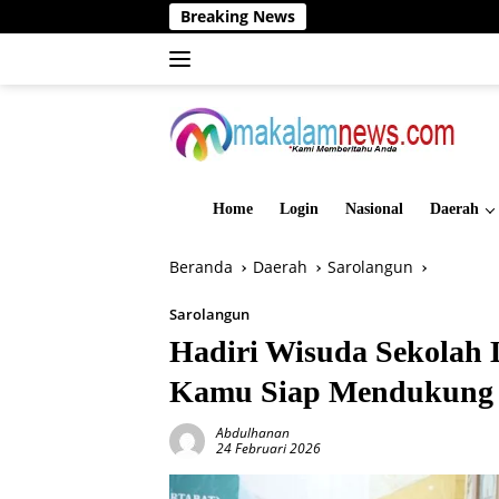
Langsung
Breaking News
D
ke
konten
Home
Login
Nasional
Daerah
Beranda
Daerah
Sarolangun
Sarolangun
Hadiri Wisuda Sekolah 
Kamu Siap Mendukung
Abdulhanan
24 Februari 2026