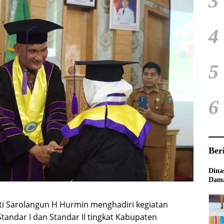
3
4
5
6
Ber
Dina
Dama
i Sarolangun H Hurmin menghadiri kegiatan
tandar I dan Standar II tingkat Kabupaten