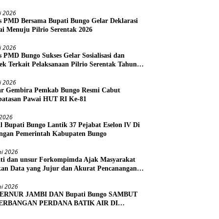
li 2026
s PMD Bersama Bupati Bungo Gelar Deklarasi
i Menuju Pilrio Serentak 2026
li 2026
s PMD Bungo Sukses Gelar Sosialisasi dan
ek Terkait Pelaksanaan Pilrio Serentak Tahun
li 2026
r Gembira Pemkab Bungo Resmi Cabut
atasan Pawai HUT RI Ke-81
i 2026
l Bupati Bungo Lantik 37 Pejabat Eselon lV Di
ngan Pemerintah Kabupaten Bungo
ni 2026
ti dan unsur Forkompimda Ajak Masyarakat
kan Data yang Jujur dan Akurat Pencanangan
us Ekonomi 2026
ni 2026
ERNUR JAMBI DAN Bupati Bungo SAMBUT
ERBANGAN PERDANA BATIK AIR DI
RA BUNGO