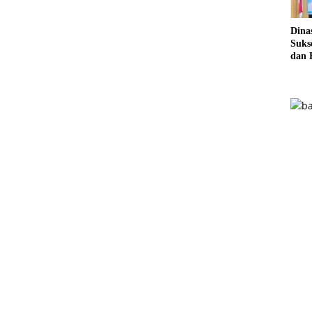
Dina
Sukse
dan 
Pela
Sere