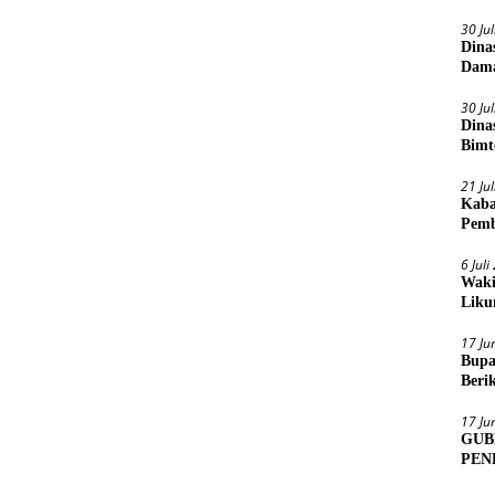
30 Ju
Dina
Dama
30 Ju
Dina
Bimt
2026
21 Ju
Kaba
Pemb
6 Jul
Waki
Liku
17 Ju
Bupa
Beri
Sens
17 Ju
GUB
PEN
MUA