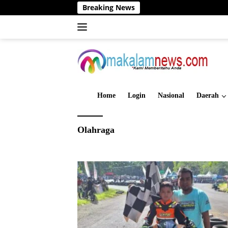
Langsung
Breaking News
ke
konten
Home
Login
Nasional
Daerah
Olahraga