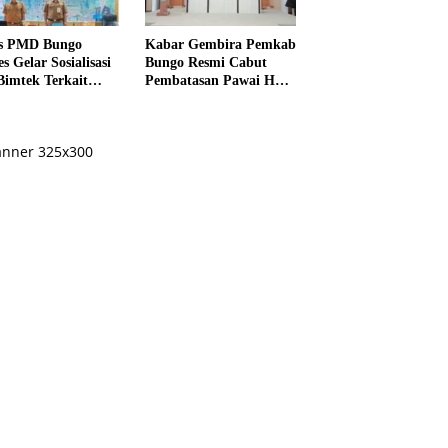
s PMD Bungo
Kabar Gembira Pemkab
s Gelar Sosialisasi
Bungo Resmi Cabut
Bimtek Terkait
Pembatasan Pawai HUT
ksanaan Pilrio
RI Ke-81
ntak Tahun 2026