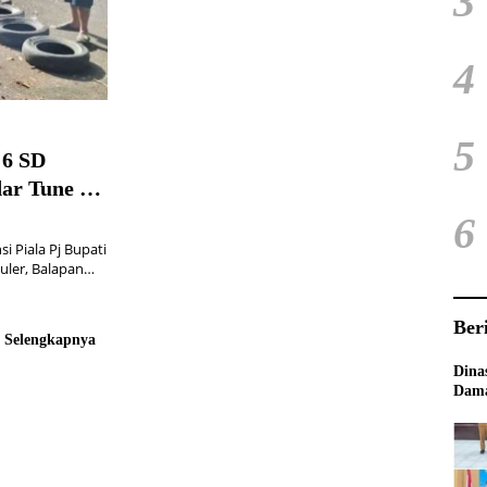
3
4
5
 6 SD
dar Tune Up
polres Cup
6
Piala Pj Bupati
kuler, Balapan…
Ber
Selengkapnya
Dina
Dama