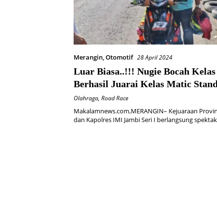
Merangin
,
Otomotif
28 April 2024
Luar Biasa..!!! Nugie Bocah Kelas
Berhasil Juarai Kelas Matic Stan
Pada Kejurprov Pj.Bupati dan Ka
Olahraga
,
Road Race
IMI Jambi
Makalamnews.com,MERANGIN– Kejuaraan Provinsi 
dan Kapolres IMI Jambi Seri I berlangsung spekta