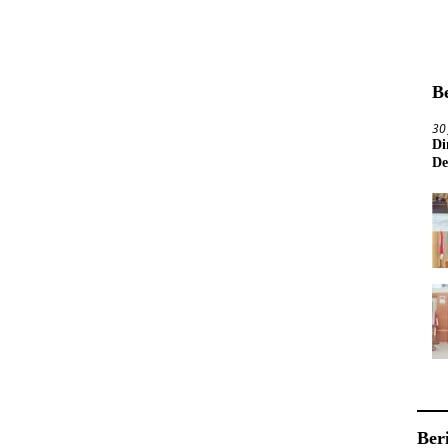
B
30
Di
De
Ber