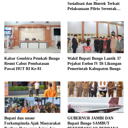
Sosialisasi dan Bimtek Terkait
Pelaksanaan Pilrio Serentak
Tahun 2026
Kabar Gembira Pemkab Bungo
Wakil Bupati Bungo Lantik 37
Resmi Cabut Pembatasan
Pejabat Eselon lV Di Likungan
Pawai HUT RI Ke-81
Pemerintah Kabupaten Bungo
Bupati dan unsur
GUBERNUR JAMBI DAN
Forkompimda Ajak Masyarakat
Bupati Bungo SAMBUT