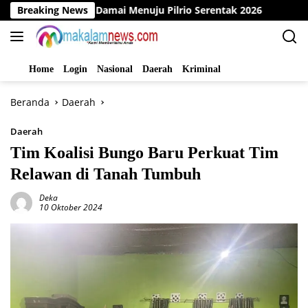
Langsung
eklarasi Damai Menuju Pilrio Serentak 2026
Breaking News
Dinas PMD B
ke
konten
Home
Login
Nasional
Daerah
Kriminal
Beranda
Daerah
Daerah
Tim Koalisi Bungo Baru Perkuat Tim
Relawan di Tanah Tumbuh
Deka
10 Oktober 2024