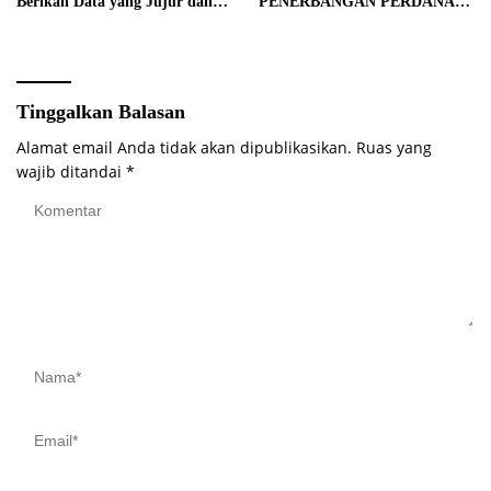
Berikan Data yang Jujur dan
PENERBANGAN PERDANA
Akurat Pencanangan Sensus
BATIK AIR DI MUARA
Ekonomi 2026
BUNGO
Tinggalkan Balasan
Alamat email Anda tidak akan dipublikasikan.
Ruas yang
wajib ditandai
*