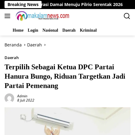
Langsung
r Deklarasi Damai Menuju Pilrio Serentak 2026
Breaking News
Dinas P
ke
konten
Home
Login
Nasional
Daerah
Kriminal
Beranda
Daerah
Daerah
Terpilih Sebagai Ketua DPC Partai
Hanura Bungo, Riduan Targetkan Jadi
Partai Pemenang
Admin
8 Juli 2022