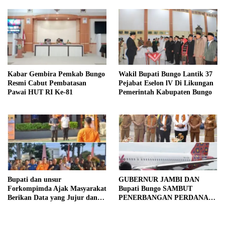
Kabar Gembira Pemkab Bungo
Wakil Bupati Bungo Lantik 37
Resmi Cabut Pembatasan
Pejabat Eselon lV Di Likungan
Pawai HUT RI Ke-81
Pemerintah Kabupaten Bungo
Bupati dan unsur
GUBERNUR JAMBI DAN
Forkompimda Ajak Masyarakat
Bupati Bungo SAMBUT
Berikan Data yang Jujur dan
PENERBANGAN PERDANA
Akurat Pencanangan Sensus
BATIK AIR DI MUARA
Ekonomi 2026
BUNGO