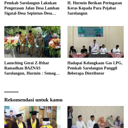
Pemkab Sarolangun Lakukan
H. Hurmin Berikan Peringatan
Pengerasan Jalan Desa Lamban
Keras Kepada Para Pejabat
Sigatal-Desa Sepintun-Desa
Sarolangun
Taman Bandung
Launching Gerai Z-Ifthar
Hadapai Kelangkaan Gas LPG,
Ramadhan BAZNAS
Pemkab Sarolangun Panggil
Sarolangun, Hurmin : Semoga
Beberapa Distributor
Menjadi Momentum Untuk
Meperkuat Ekonomi
Masyarakat
Rekomendasi untuk kamu