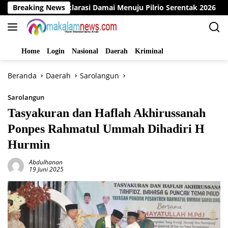
Langsung
Gelar Deklarasi Damai Menuju Pilrio Serentak 2026
Breaking News
Dina
ke
konten
Home
Login
Nasional
Daerah
Kriminal
Beranda
Daerah
Sarolangun
Sarolangun
Tasyakuran dan Haflah Akhirussanah
Ponpes Rahmatul Ummah Dihadiri H
Hurmin
Abdulhanan
19 Juni 2025