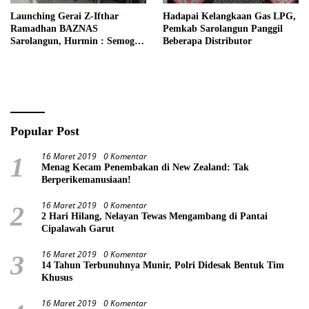
Launching Gerai Z-Ifthar
Hadapai Kelangkaan Gas LPG,
Ramadhan BAZNAS
Pemkab Sarolangun Panggil
Sarolangun, Hurmin : Semoga
Beberapa Distributor
Menjadi Momentum Untuk
Meperkuat Ekonomi
Masyarakat
Popular Post
16 Maret 2019
0 Komentar
1
Menag Kecam Penembakan di New Zealand: Tak
Berperikemanusiaan!
16 Maret 2019
0 Komentar
2
2 Hari Hilang, Nelayan Tewas Mengambang di Pantai
Cipalawah Garut
16 Maret 2019
0 Komentar
3
14 Tahun Terbunuhnya Munir, Polri Didesak Bentuk Tim
Khusus
16 Maret 2019
0 Komentar