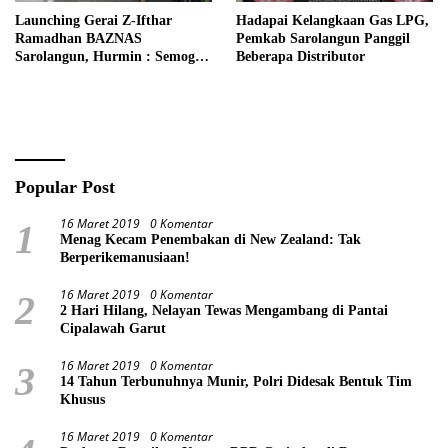
Launching Gerai Z-Ifthar
Hadapai Kelangkaan Gas LPG,
Ramadhan BAZNAS
Pemkab Sarolangun Panggil
Sarolangun, Hurmin : Semoga
Beberapa Distributor
Menjadi Momentum Untuk
Meperkuat Ekonomi
Masyarakat
Popular Post
16 Maret 2019
0 Komentar
1
Menag Kecam Penembakan di New Zealand: Tak
Berperikemanusiaan!
16 Maret 2019
0 Komentar
2
2 Hari Hilang, Nelayan Tewas Mengambang di Pantai
Cipalawah Garut
16 Maret 2019
0 Komentar
3
14 Tahun Terbunuhnya Munir, Polri Didesak Bentuk Tim
Khusus
16 Maret 2019
0 Komentar