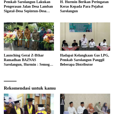
Pemkab Sarolangun Lakukan
H. Hurmin Berikan Peringatan
Pengerasan Jalan Desa Lamban
Keras Kepada Para Pejabat
Sigatal-Desa Sepintun-Desa
Sarolangun
Taman Bandung
Launching Gerai Z-Ifthar
Hadapai Kelangkaan Gas LPG,
Ramadhan BAZNAS
Pemkab Sarolangun Panggil
Sarolangun, Hurmin : Semoga
Beberapa Distributor
Menjadi Momentum Untuk
Meperkuat Ekonomi
Masyarakat
Rekomendasi untuk kamu