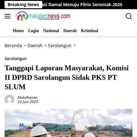
Langsung
ar Deklarasi Damai Menuju Pilrio Serentak 2026
Breaking News
Dinas P
ke
konten
Home
Login
Nasional
Daerah
Kriminal
Beranda
Daerah
Sarolangun
Sarolangun
Tanggapi Laporan Masyarakat, Komisi
II DPRD Sarolangun Sidak PKS PT
SLUM
Abdulhanan
23 Juni 2025