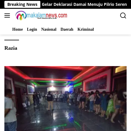
Langsung
 Bupati Bungo Gelar Deklarasi Damai Menuju Pilrio Serentak 20
Breaking News
ke
konten
Home
Login
Nasional
Daerah
Kriminal
Razia