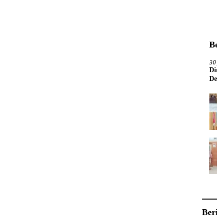
B
30
Di
De
Ber