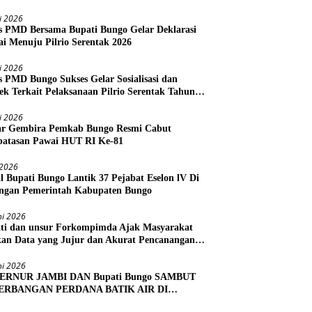
li 2026
s PMD Bersama Bupati Bungo Gelar Deklarasi
i Menuju Pilrio Serentak 2026
li 2026
s PMD Bungo Sukses Gelar Sosialisasi dan
ek Terkait Pelaksanaan Pilrio Serentak Tahun
li 2026
r Gembira Pemkab Bungo Resmi Cabut
atasan Pawai HUT RI Ke-81
i 2026
l Bupati Bungo Lantik 37 Pejabat Eselon lV Di
ngan Pemerintah Kabupaten Bungo
ni 2026
ti dan unsur Forkompimda Ajak Masyarakat
kan Data yang Jujur dan Akurat Pencanangan
us Ekonomi 2026
ni 2026
ERNUR JAMBI DAN Bupati Bungo SAMBUT
ERBANGAN PERDANA BATIK AIR DI
RA BUNGO