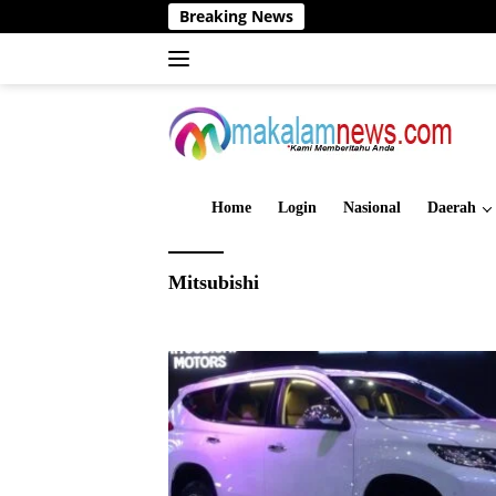
Langsung
Breaking News
ke
konten
Home
Login
Nasional
Daerah
Mitsubishi