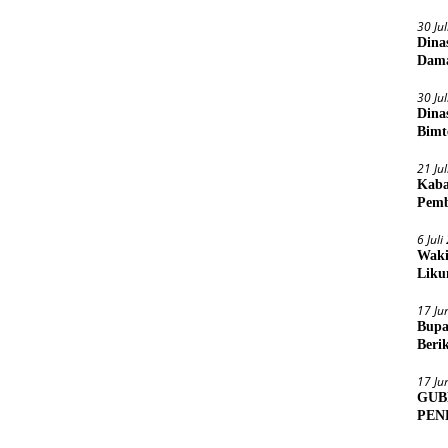
30 Ju
Dina
Dama
30 Ju
Dina
Bimt
2026
21 Ju
Kaba
Pemb
6 Jul
Waki
Liku
17 Ju
Bupa
Beri
Sens
17 Ju
GUB
PEN
MUA