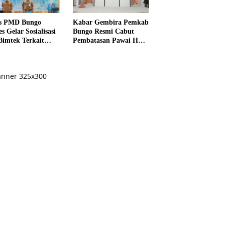
s PMD Bungo
Kabar Gembira Pemkab
s Gelar Sosialisasi
Bungo Resmi Cabut
Bimtek Terkait
Pembatasan Pawai HUT
ksanaan Pilrio
RI Ke-81
ntak Tahun 2026