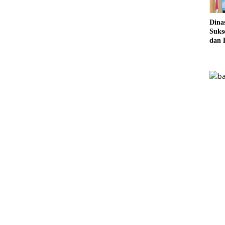
Dina
Sukse
dan 
Pela
Sere