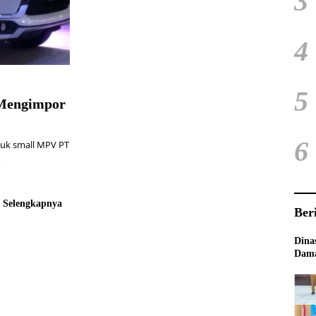
3
4
5
 Mengimpor
6
tuk small MPV PT
…
Selengkapnya
Ber
Dina
Dama