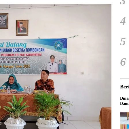
3
4
5
6
Ber
Dina
Dama