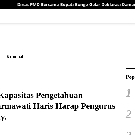
a Bupati Bungo Gelar Deklarasi Damai Menuju Pilrio Serentak 2
Kriminal
Pop
1
 Kapasitas Pengetahuan
armawati Haris Harap Pengurus
2
y.