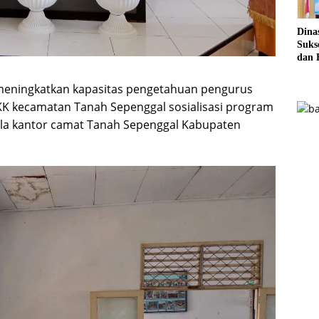
Dina
Sukse
dan 
Pela
Sere
meningkatkan kapasitas pengetahuan pengurus
KK kecamatan Tanah Sepenggal sosialisasi program
ula kantor camat Tanah Sepenggal Kabupaten