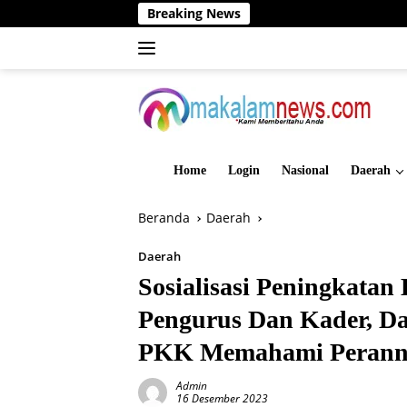
Langsung
Breaking News
Dinas PMD Bersam
ke
konten
Home
Login
Nasional
Daerah
Beranda
Daerah
Daerah
Sosialisasi Peningkatan
Pengurus Dan Kader, D
PKK Memahami Perann
Admin
16 Desember 2023