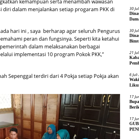
meningkatkan kemampuan serta menambah wawasan
30 Ju
diri dalam menjalankan setiap progaram PKK di
Dina
Dama
ada hari ini , saya berharap agar seluruh Pengurus
30 Ju
Dina
mahami peran dan fungsinya. Seperti kita ketahui
Bimt
pemerintah dalam melaksanakan berbagai
2026
21 Ju
alui implementasi 10 program Pokok PKK,”
Kaba
Pemb
6 Jul
h Sepenggal terdiri dari 4 Pokja setiap Pokja akan
Waki
Liku
17 Ju
Bupa
Beri
Sens
17 Ju
GUB
PEN
MUA