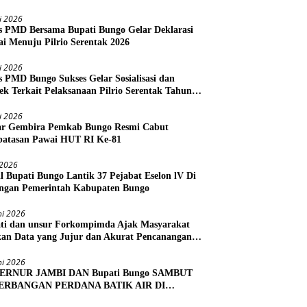
li 2026
s PMD Bersama Bupati Bungo Gelar Deklarasi
i Menuju Pilrio Serentak 2026
li 2026
s PMD Bungo Sukses Gelar Sosialisasi dan
ek Terkait Pelaksanaan Pilrio Serentak Tahun
li 2026
r Gembira Pemkab Bungo Resmi Cabut
atasan Pawai HUT RI Ke-81
i 2026
l Bupati Bungo Lantik 37 Pejabat Eselon lV Di
ngan Pemerintah Kabupaten Bungo
ni 2026
ti dan unsur Forkompimda Ajak Masyarakat
kan Data yang Jujur dan Akurat Pencanangan
us Ekonomi 2026
ni 2026
ERNUR JAMBI DAN Bupati Bungo SAMBUT
ERBANGAN PERDANA BATIK AIR DI
RA BUNGO