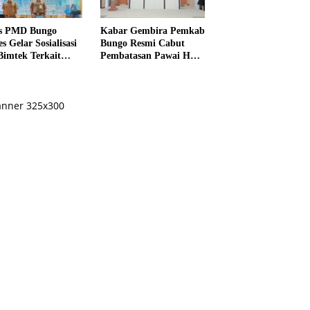
s PMD Bungo
Kabar Gembira Pemkab
s Gelar Sosialisasi
Bungo Resmi Cabut
Bimtek Terkait
Pembatasan Pawai HUT
ksanaan Pilrio
RI Ke-81
ntak Tahun 2026