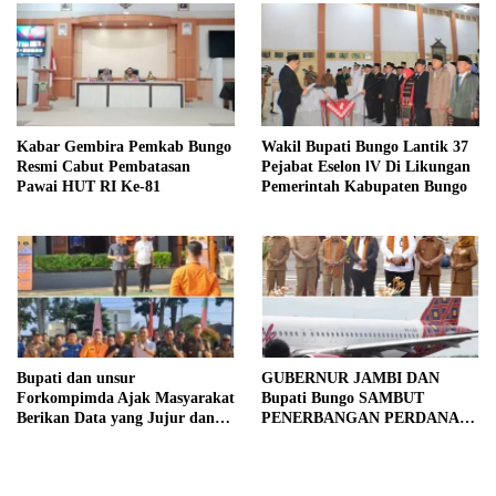
Kabar Gembira Pemkab Bungo
Wakil Bupati Bungo Lantik 37
Resmi Cabut Pembatasan
Pejabat Eselon lV Di Likungan
Pawai HUT RI Ke-81
Pemerintah Kabupaten Bungo
Bupati dan unsur
GUBERNUR JAMBI DAN
Forkompimda Ajak Masyarakat
Bupati Bungo SAMBUT
Berikan Data yang Jujur dan
PENERBANGAN PERDANA
Akurat Pencanangan Sensus
BATIK AIR DI MUARA
Ekonomi 2026
BUNGO