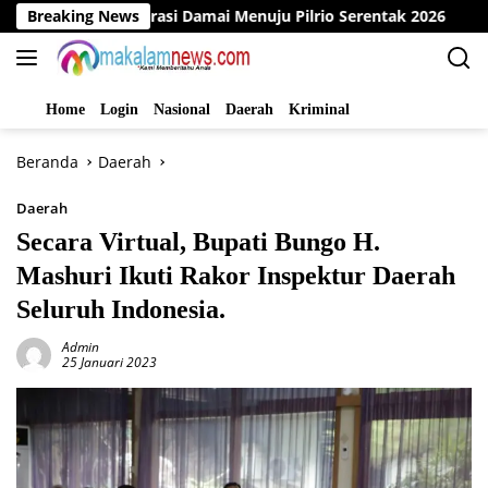
Langsung
 Deklarasi Damai Menuju Pilrio Serentak 2026
Breaking News
Dinas PM
ke
konten
Home
Login
Nasional
Daerah
Kriminal
Beranda
Daerah
Daerah
Secara Virtual, Bupati Bungo H.
Mashuri Ikuti Rakor Inspektur Daerah
Seluruh Indonesia.
Admin
25 Januari 2023