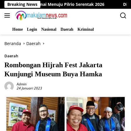
Langsung
rasi Damai Menuju Pilrio Serentak 2026
Breaking News
Dinas PMD Bung
ke
konten
Home
Login
Nasional
Daerah
Kriminal
Beranda
Daerah
Daerah
Rombongan Hijrah Fest Jakarta
Kunjungi Museum Buya Hamka
Admin
24 Januari 2023