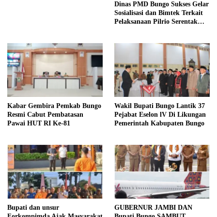
Dinas PMD Bungo Sukses Gelar
Sosialisasi dan Bimtek Terkait
Pelaksanaan Pilrio Serentak
Tahun 2026
Kabar Gembira Pemkab Bungo
Wakil Bupati Bungo Lantik 37
Resmi Cabut Pembatasan
Pejabat Eselon lV Di Likungan
Pawai HUT RI Ke-81
Pemerintah Kabupaten Bungo
Bupati dan unsur
GUBERNUR JAMBI DAN
Forkompimda Ajak Masyarakat
Bupati Bungo SAMBUT