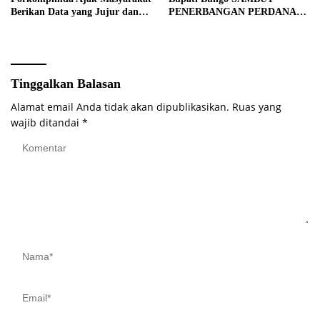
Berikan Data yang Jujur dan
PENERBANGAN PERDANA
Akurat Pencanangan Sensus
BATIK AIR DI MUARA
Ekonomi 2026
BUNGO
Tinggalkan Balasan
Alamat email Anda tidak akan dipublikasikan.
Ruas yang
wajib ditandai
*