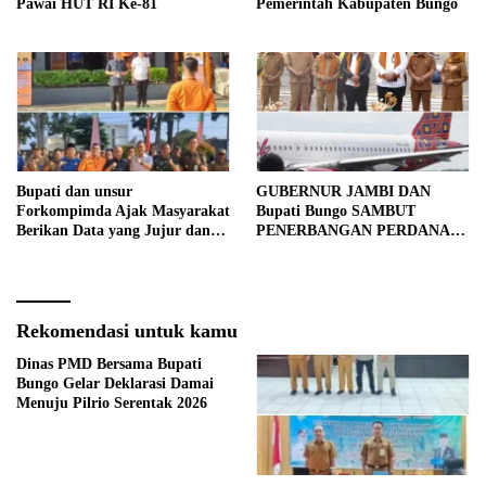
Pawai HUT RI Ke-81
Pemerintah Kabupaten Bungo
Bupati dan unsur
GUBERNUR JAMBI DAN
Forkompimda Ajak Masyarakat
Bupati Bungo SAMBUT
Berikan Data yang Jujur dan
PENERBANGAN PERDANA
Akurat Pencanangan Sensus
BATIK AIR DI MUARA
Ekonomi 2026
BUNGO
Rekomendasi untuk kamu
Dinas PMD Bersama Bupati
Bungo Gelar Deklarasi Damai
Menuju Pilrio Serentak 2026