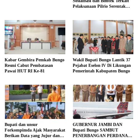
Sosialisasi dan Bimtek Terkait
Pelaksanaan Pilrio Serentak
Tahun 2026
Kabar Gembira Pemkab Bungo
Wakil Bupati Bungo Lantik 37
Resmi Cabut Pembatasan
Pejabat Eselon lV Di Likungan
Pawai HUT RI Ke-81
Pemerintah Kabupaten Bungo
Bupati dan unsur
GUBERNUR JAMBI DAN
Forkompimda Ajak Masyarakat
Bupati Bungo SAMBUT
Berikan Data yang Jujur dan
PENERBANGAN PERDANA