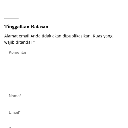
Akurat Pencanangan Sensus
BATIK AIR DI MUARA
Ekonomi 2026
BUNGO
Tinggalkan Balasan
Alamat email Anda tidak akan dipublikasikan.
Ruas yang
wajib ditandai
*