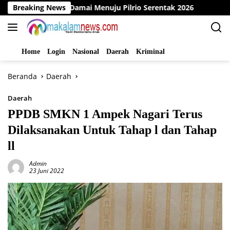
Langsung
rasi Damai Menuju Pilrio Serentak 2026
Breaking News
Dinas PMD Bung
ke
konten
Home
Login
Nasional
Daerah
Kriminal
Beranda
Daerah
Daerah
PPDB SMKN 1 Ampek Nagari Terus
Dilaksanakan Untuk Tahap l dan Tahap
ll
Admin
23 Juni 2022