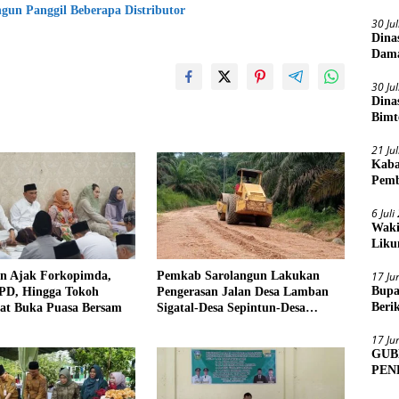
un Panggil Beberapa Distributor
30 Ju
Dina
Dama
30 Ju
Dina
Bimt
2026
21 Ju
Kaba
Pemb
6 Jul
Waki
Liku
n Ajak Forkopimda,
Pemkab Sarolangun Lakukan
17 Ju
Bupa
PD, Hingga Tokoh
Pengerasan Jalan Desa Lamban
Beri
at Buka Puasa Bersam
Sigatal-Desa Sepintun-Desa
Sens
Taman Bandung
17 Ju
GUB
PEN
MUA