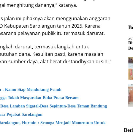
gal menghitung dananya,” katanya.
es jalan ini pihaknya akan menggunakan anggaran
PBD Kabupaten Sarolangun tahun 2025. Karena
B
sarana pelayanan publik itu termasuk darurat.
30
Di
langkah darurat, termasuk langkah untuk
De
utuhan dana. Kesulitan pasti, karena masalah
an sumber daya, alat berat di standbykan di sini,”
in : Kamu Siap Mendukung Penuh
gga Tokoh Masyarakat Buka Puasa Bersam
 Desa Lamban Sigatal-Desa Sepintun-Desa Taman Bandung
ara Pejabat Sarolangun
Sarolangun, Hurmin : Semoga Menjadi Momentum Untuk
Ber