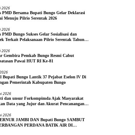
li 2026
s PMD Bersama Bupati Bungo Gelar Deklarasi
i Menuju Pilrio Serentak 2026
li 2026
s PMD Bungo Sukses Gelar Sosialisasi dan
ek Terkait Pelaksanaan Pilrio Serentak Tahun
li 2026
r Gembira Pemkab Bungo Resmi Cabut
atasan Pawai HUT RI Ke-81
i 2026
l Bupati Bungo Lantik 37 Pejabat Eselon lV Di
ngan Pemerintah Kabupaten Bungo
ni 2026
ti dan unsur Forkompimda Ajak Masyarakat
kan Data yang Jujur dan Akurat Pencanangan
us Ekonomi 2026
ni 2026
ERNUR JAMBI DAN Bupati Bungo SAMBUT
ERBANGAN PERDANA BATIK AIR DI
RA BUNGO