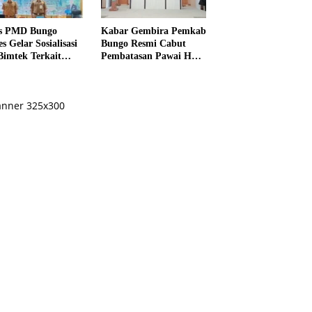
s PMD Bungo
Kabar Gembira Pemkab
s Gelar Sosialisasi
Bungo Resmi Cabut
Bimtek Terkait
Pembatasan Pawai HUT
ksanaan Pilrio
RI Ke-81
ntak Tahun 2026