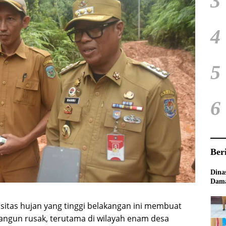
3
4
5
6
Ber
Dina
Dama
sitas hujan yang tinggi belakangan ini membuat
olangun rusak, terutama di wilayah enam desa