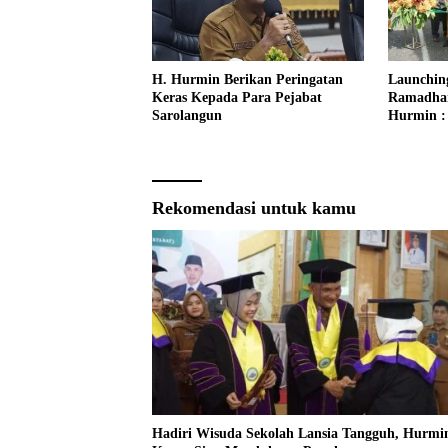
H. Hurmin Berikan Peringatan
Launching
Keras Kepada Para Pejabat
Ramadha
Sarolangun
Hurmin :
Momentu
Ekonomi 
Rekomendasi untuk kamu
Hadiri Wisuda Sekolah Lansia Tangguh, Hurmin