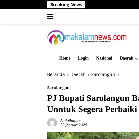
Langsung
Breaking News
Din
ke
konten
Home
Login
Nasional
Daerah
Beranda
Daerah
Sarolangun
Sarolangun
PJ Bupati Sarolangun B
Unntuk Segera Perbaiki
Abdulhanan
20 Januari 2025