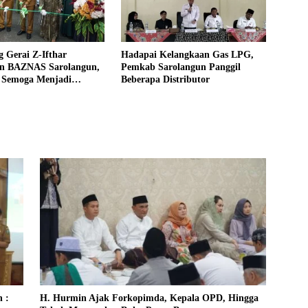
 Gerai Z-Ifthar
Hadapai Kelangkaan Gas LPG,
n BAZNAS Sarolangun,
Pemkab Sarolangun Panggil
 Semoga Menjadi
Beberapa Distributor
m Untuk Meperkuat
Masyarakat
 :
H. Hurmin Ajak Forkopimda, Kepala OPD, Hingga