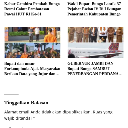
Kabar Gembira Pemkab Bungo
Wakil Bupati Bungo Lantik 37
Resmi Cabut Pembatasan
Pejabat Eselon lV Di Likungan
Pawai HUT RI Ke-81
Pemerintah Kabupaten Bungo
Bupati dan unsur
GUBERNUR JAMBI DAN
Forkompimda Ajak Masyarakat
Bupati Bungo SAMBUT
Berikan Data yang Jujur dan
PENERBANGAN PERDANA
Akurat Pencanangan Sensus
BATIK AIR DI MUARA
Ekonomi 2026
BUNGO
Tinggalkan Balasan
Alamat email Anda tidak akan dipublikasikan.
Ruas yang
wajib ditandai
*