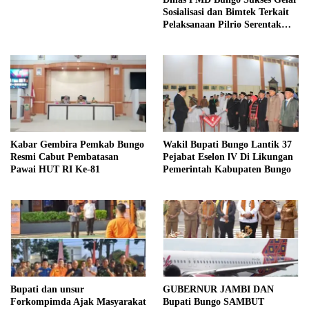
Sosialisasi dan Bimtek Terkait
Pelaksanaan Pilrio Serentak
Tahun 2026
Kabar Gembira Pemkab Bungo
Wakil Bupati Bungo Lantik 37
Resmi Cabut Pembatasan
Pejabat Eselon lV Di Likungan
Pawai HUT RI Ke-81
Pemerintah Kabupaten Bungo
Bupati dan unsur
GUBERNUR JAMBI DAN
Forkompimda Ajak Masyarakat
Bupati Bungo SAMBUT