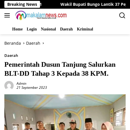
Langsung
 RI Ke-81
Breaking News
Wakil Bupati Bungo Lantik 37 Pejabat Eselo
ke
konten
Home
Login
Nasional
Daerah
Kriminal
Beranda
Daerah
Daerah
Pemerintah Dusun Tanjung Salurkan
BLT-DD Tahap 3 Kepada 38 KPM.
Admin
21 September 2023