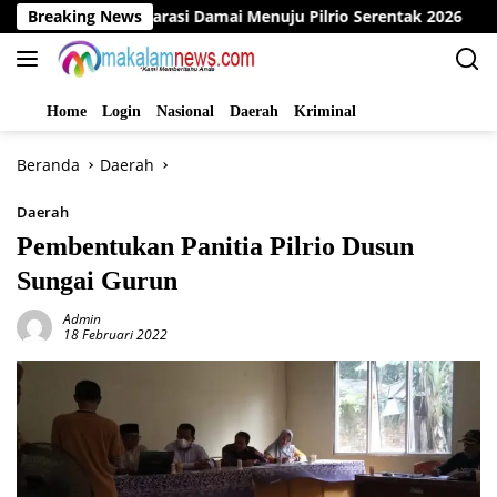
Langsung
elar Deklarasi Damai Menuju Pilrio Serentak 2026
Breaking News
Dinas
ke
konten
Home
Login
Nasional
Daerah
Kriminal
Beranda
Daerah
Daerah
Pembentukan Panitia Pilrio Dusun
Sungai Gurun
Admin
18 Februari 2022