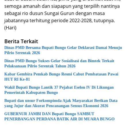
semoga amanah dan siapapun yang terpilih nantinya
sebagai rio dusun Sungai Gurun dengan masa
jabatannya terhitung periode 2022-2028, tutupnya.
(Hari)
Berita Terkait
Dinas PMD Bersama Bupati Bungo Gelar Deklarasi Damai Menuju
Pilrio Serentak 2026
Dinas PMD Bungo Sukses Gelar Sosialisasi dan Bimtek Terkait
Pelaksanaan Pilrio Serentak Tahun 2026
Kabar Gembira Pemkab Bungo Resmi Cabut Pembatasan Pawai
HUT RI Ke-81
Wakil Bupati Bungo Lantik 37 Pejabat Eselon lV Di Likungan
Pemerintah Kabupaten Bungo
Bupati dan unsur Forkompimda Ajak Masyarakat Berikan Data
yang Jujur dan Akurat Pencanangan Sensus Ekonomi 2026
GUBERNUR JAMBI DAN Bupati Bungo SAMBUT
PENERBANGAN PERDANA BATIK AIR DI MUARA BUNGO