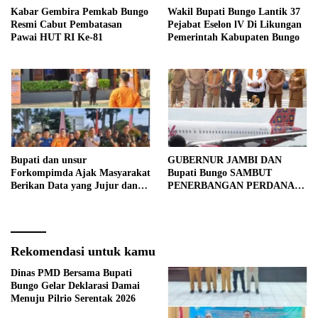
Kabar Gembira Pemkab Bungo
Wakil Bupati Bungo Lantik 37
Resmi Cabut Pembatasan
Pejabat Eselon lV Di Likungan
Pawai HUT RI Ke-81
Pemerintah Kabupaten Bungo
Bupati dan unsur
GUBERNUR JAMBI DAN
Forkompimda Ajak Masyarakat
Bupati Bungo SAMBUT
Berikan Data yang Jujur dan
PENERBANGAN PERDANA
Akurat Pencanangan Sensus
BATIK AIR DI MUARA
Ekonomi 2026
BUNGO
Rekomendasi untuk kamu
Dinas PMD Bersama Bupati
Bungo Gelar Deklarasi Damai
Menuju Pilrio Serentak 2026