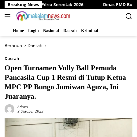
Langsung
uju Pilrio Serentak 2026
Breaking News
Dinas PMD Bungo Sukses Gelar
ke
konten
Home
Login
Nasional
Daerah
Kriminal
Beranda
Daerah
Daerah
Open Turnamen Volly Ball Pemuda
Pancasila Cup 1 Resmi di Tutup Ketua
MPC PP Bungo Jumiwan Aguza, Ini
Juaranya.
Admin
9 Oktober 2023