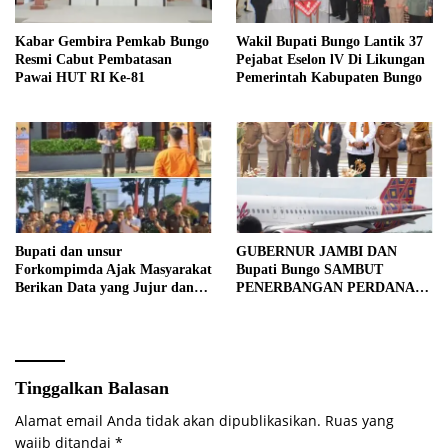
Kabar Gembira Pemkab Bungo
Wakil Bupati Bungo Lantik 37
Resmi Cabut Pembatasan
Pejabat Eselon lV Di Likungan
Pawai HUT RI Ke-81
Pemerintah Kabupaten Bungo
Bupati dan unsur
GUBERNUR JAMBI DAN
Forkompimda Ajak Masyarakat
Bupati Bungo SAMBUT
Berikan Data yang Jujur dan
PENERBANGAN PERDANA
Akurat Pencanangan Sensus
BATIK AIR DI MUARA
Ekonomi 2026
BUNGO
Tinggalkan Balasan
Alamat email Anda tidak akan dipublikasikan.
Ruas yang
wajib ditandai
*