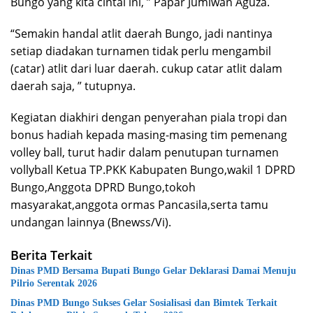
Bungo yang kita cintai ini, ” Papar Jumiwan Aguza.
“Semakin handal atlit daerah Bungo, jadi nantinya
setiap diadakan turnamen tidak perlu mengambil
(catar) atlit dari luar daerah. cukup catar atlit dalam
daerah saja, ” tutupnya.
Kegiatan diakhiri dengan penyerahan piala tropi dan
bonus hadiah kepada masing-masing tim pemenang
volley ball, turut hadir dalam penutupan turnamen
vollyball Ketua TP.PKK Kabupaten Bungo,wakil 1 DPRD
Bungo,Anggota DPRD Bungo,tokoh
masyarakat,anggota ormas Pancasila,serta tamu
undangan lainnya (Bnewss/Vi).
Berita Terkait
Dinas PMD Bersama Bupati Bungo Gelar Deklarasi Damai Menuju
Pilrio Serentak 2026
Dinas PMD Bungo Sukses Gelar Sosialisasi dan Bimtek Terkait