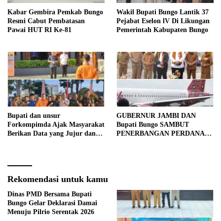
Kabar Gembira Pemkab Bungo
Wakil Bupati Bungo Lantik 37
Resmi Cabut Pembatasan
Pejabat Eselon lV Di Likungan
Pawai HUT RI Ke-81
Pemerintah Kabupaten Bungo
Bupati dan unsur
GUBERNUR JAMBI DAN
Forkompimda Ajak Masyarakat
Bupati Bungo SAMBUT
Berikan Data yang Jujur dan
PENERBANGAN PERDANA
Akurat Pencanangan Sensus
BATIK AIR DI MUARA
Ekonomi 2026
BUNGO
Rekomendasi untuk kamu
Dinas PMD Bersama Bupati
Bungo Gelar Deklarasi Damai
Menuju Pilrio Serentak 2026