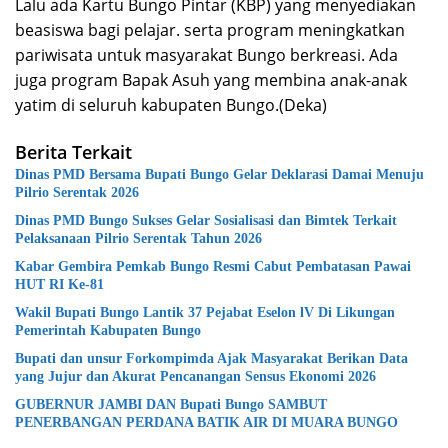
Lalu ada Kartu Bungo Pintar (KBP) yang menyediakan
beasiswa bagi pelajar. serta program meningkatkan
pariwisata untuk masyarakat Bungo berkreasi. Ada
juga program Bapak Asuh yang membina anak-anak
yatim di seluruh kabupaten Bungo.(Deka)
Berita Terkait
Dinas PMD Bersama Bupati Bungo Gelar Deklarasi Damai Menuju
Pilrio Serentak 2026
Dinas PMD Bungo Sukses Gelar Sosialisasi dan Bimtek Terkait
Pelaksanaan Pilrio Serentak Tahun 2026
Kabar Gembira Pemkab Bungo Resmi Cabut Pembatasan Pawai
HUT RI Ke-81
Wakil Bupati Bungo Lantik 37 Pejabat Eselon lV Di Likungan
Pemerintah Kabupaten Bungo
Bupati dan unsur Forkompimda Ajak Masyarakat Berikan Data
yang Jujur dan Akurat Pencanangan Sensus Ekonomi 2026
GUBERNUR JAMBI DAN Bupati Bungo SAMBUT
PENERBANGAN PERDANA BATIK AIR DI MUARA BUNGO