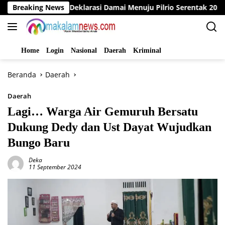
Langsung
go Gelar Deklarasi Damai Menuju Pilrio Serentak 2026
Breaking News
ke
konten
Home
Login
Nasional
Daerah
Kriminal
Beranda
Daerah
Daerah
Lagi… Warga Air Gemuruh Bersatu
Dukung Dedy dan Ust Dayat Wujudkan
Bungo Baru
Deka
11 September 2024