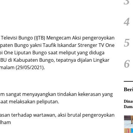
3
4
is Televisi Bungo (IJTB) Mengecam Aksi pengeroyokan
5
paten Bungo yakni Taufik Iskandar Strenger TV One
i One Liputan Bungo saat meliput yang diduga
PBU di Kabupaten Bungo, tepatnya dijalan Lingkar
6
malam (29/05/2021).
Ber
Ilham sangat menyayangkan tindakan kekerasan yang
aat melaksakan peliputan.
Dina
Dama
erasan terhadap wartawan, aksi brutal pengeroyokan
Ilham