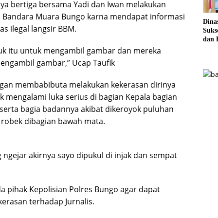
nya bertiga bersama Yadi dan Iwan melakukan
arah Bandara Muara Bungo karna mendapat informasi
Dina
s ilegal langsir BBM.
Sukse
dan 
Pela
truk itu untuk mengambil gambar dan mereka
Sere
mengambil gambar,” Ucap Taufik
gan membabibuta melakukan kekerasan dirinya
ik mengalami luka serius di bagian Kepala bagian
serta bagia badannya akibat dikeroyok puluhan
 robek dibagian bawah mata.
gejar akirnya sayo dipukul di injak dan sempat
da pihak Kepolisian Polres Bungo agar dapat
erasan terhadap Jurnalis.