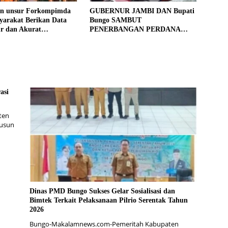
an unsur Forkompimda
GUBERNUR JAMBI DAN Bupati
yarakat Berikan Data
Bungo SAMBUT
ur dan Akurat
PENERBANGAN PERDANA
gan Sensus Ekonomi
BATIK AIR DI MUARA BUNGO
asi
ten
Dusun
Dinas PMD Bungo Sukses Gelar Sosialisasi dan
Bimtek Terkait Pelaksanaan Pilrio Serentak Tahun
2026
Bungo-Makalamnews.com-Pemeritah Kabupaten