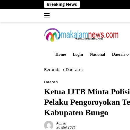
Langsung
Breaking News
Dinas
ke
konten
Home
Login
Nasional
Daerah
Beranda
Daerah
Daerah
Ketua IJTB Minta Polis
Pelaku Pengoroyokan T
Kabupaten Bungo
Admin
30 Mei 2021