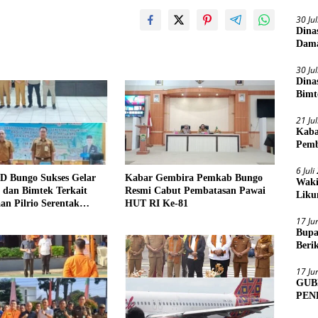
30 Ju
Dina
Dama
30 Ju
Dina
Bimt
2026
21 Ju
Kaba
Pemb
6 Jul
D Bungo Sukses Gelar
Kabar Gembira Pemkab Bungo
Waki
si dan Bimtek Terkait
Resmi Cabut Pembatasan Pawai
Liku
an Pilrio Serentak
HUT RI Ke-81
26
17 Ju
Bupa
Beri
Sens
17 Ju
GUB
PEN
MUA