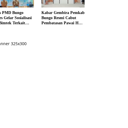
s PMD Bungo
Kabar Gembira Pemkab
s Gelar Sosialisasi
Bungo Resmi Cabut
Bimtek Terkait
Pembatasan Pawai HUT
ksanaan Pilrio
RI Ke-81
ntak Tahun 2026