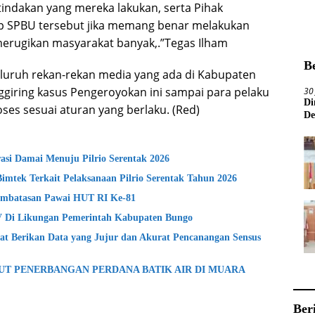
indakan yang mereka lakukan, serta Pihak
p SPBU tersebut jika memang benar melakukan
h merugikan masyarakat banyak,.”Tegas Ilham
B
eluruh rekan-rekan media yang ada di Kabupaten
giring kasus Pengeroyokan ini sampai para pelaku
30
Di
oses sesuai aturan yang berlaku. (Red)
De
si Damai Menuju Pilrio Serentak 2026
Bimtek Terkait Pelaksanaan Pilrio Serentak Tahun 2026
mbatasan Pawai HUT RI Ke-81
lV Di Likungan Pemerintah Kabupaten Bungo
t Berikan Data yang Jujur dan Akurat Pencanangan Sensus
BUT PENERBANGAN PERDANA BATIK AIR DI MUARA
Ber