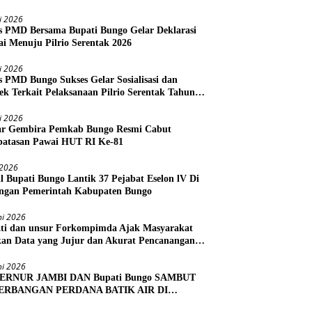
li 2026
s PMD Bersama Bupati Bungo Gelar Deklarasi
i Menuju Pilrio Serentak 2026
li 2026
s PMD Bungo Sukses Gelar Sosialisasi dan
ek Terkait Pelaksanaan Pilrio Serentak Tahun
li 2026
r Gembira Pemkab Bungo Resmi Cabut
atasan Pawai HUT RI Ke-81
i 2026
l Bupati Bungo Lantik 37 Pejabat Eselon lV Di
ngan Pemerintah Kabupaten Bungo
ni 2026
ti dan unsur Forkompimda Ajak Masyarakat
kan Data yang Jujur dan Akurat Pencanangan
us Ekonomi 2026
ni 2026
ERNUR JAMBI DAN Bupati Bungo SAMBUT
ERBANGAN PERDANA BATIK AIR DI
RA BUNGO