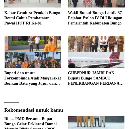
Kabar Gembira Pemkab Bungo
Wakil Bupati Bungo Lantik 37
Resmi Cabut Pembatasan
Pejabat Eselon lV Di Likungan
Pawai HUT RI Ke-81
Pemerintah Kabupaten Bungo
Bupati dan unsur
GUBERNUR JAMBI DAN
Forkompimda Ajak Masyarakat
Bupati Bungo SAMBUT
Berikan Data yang Jujur dan
PENERBANGAN PERDANA
Akurat Pencanangan Sensus
BATIK AIR DI MUARA
Ekonomi 2026
BUNGO
Rekomendasi untuk kamu
Dinas PMD Bersama Bupati
Bungo Gelar Deklarasi Damai