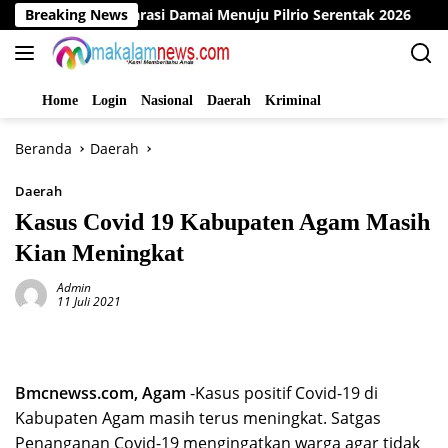
Langsung
lar Deklarasi Damai Menuju Pilrio Serentak 2026
Breaking News
Dinas
ke
konten
Home
Login
Nasional
Daerah
Kriminal
Beranda
Daerah
Daerah
Kasus Covid 19 Kabupaten Agam Masih
Kian Meningkat
Admin
11 Juli 2021
Bmcnewss.com, Agam
-Kasus positif Covid-19 di
Kabupaten Agam masih terus meningkat. Satgas
Penanganan Covid-19 mengingatkan warga agar tidak