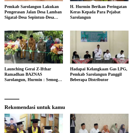
Pemkab Sarolangun Lakukan
H. Hurmin Berikan Peringatan
Pengerasan Jalan Desa Lamban
Keras Kepada Para Pejabat
Sigatal-Desa Sepintun-Desa
Sarolangun
Taman Bandung
Launching Gerai Z-Ifthar
Hadapai Kelangkaan Gas LPG,
Ramadhan BAZNAS
Pemkab Sarolangun Panggil
Sarolangun, Hurmin : Semoga
Beberapa Distributor
Menjadi Momentum Untuk
Meperkuat Ekonomi
Masyarakat
Rekomendasi untuk kamu