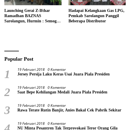
Launching Gerai Z-Ifthar
Hadapai Kelangkaan Gas LPG,
Ramadhan BAZNAS
Pemkab Sarolangun Panggil
Sarolangun, Hurmin : Semoga
Beberapa Distributor
Menjadi Momentum Untuk
Meperkuat Ekonomi
Masyarakat
Popular Post
19 Februari 2018
0 Komentar
1
Jersey Persija Laku Keras Usai Juara Piala Presiden
19 Februari 2018
0 Komentar
2
Saat Bepe Kehilangan Medali Juara Piala Presiden
19 Februari 2018
0 Komentar
3
Rawa Terate Rutin Banjir, Anies Bakal Cek Pabrik Sekitar
19 Februari 2018
0 Komentar
4
NU Minta Pesantren Tak Terprovokasi Teror Orang Gila