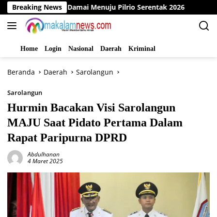
Langsung
eklarasi Damai Menuju Pilrio Serentak 2026
Breaking News
Dinas PMD B
ke
konten
Home
Login
Nasional
Daerah
Kriminal
Beranda
Daerah
Sarolangun
Sarolangun
Hurmin Bacakan Visi Sarolangun
MAJU Saat Pidato Pertama Dalam
Rapat Paripurna DPRD
Abdulhanan
4 Maret 2025