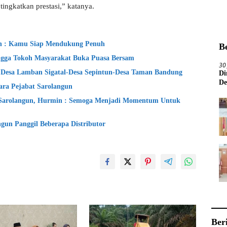
tingkatkan prestasi,” katanya.
in : Kamu Siap Mendukung Penuh
B
gga Tokoh Masyarakat Buka Puasa Bersam
30
 Desa Lamban Sigatal-Desa Sepintun-Desa Taman Bandung
Di
De
ara Pejabat Sarolangun
Sarolangun, Hurmin : Semoga Menjadi Momentum Untuk
un Panggil Beberapa Distributor
Ber