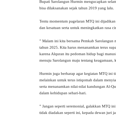
Bupati Sarolangun Hurmin mengucapkan selam
bisa dilaksanakan sejak tahun 2019 yang lalu.
Tentu momentum pagelaran MTQ ini dijadikan s
dan kesatuan serta untuk meningkatkan rasa ci
” Malam ini kita bersama Pemkab Sarolangun
tahun 2025. Kita harus menanamkan terus supa
karena Alquran itu pedoman hidup bagi manusia
menuju Sarolangun maju tentang keagamaan, 
Hurmin juga berharap agar kegiatan MTQ ini ti
melainkan untuk terus istiqomah dalam menyiar
serta menanamkan nilai-nilai kandungan Al-Qu
dalam kehidupan sehari-hari.
” Jangan seperti seremonial, galakkan MTQ ini 
tidak diadakan seperti ini, kepada dewan juri ja