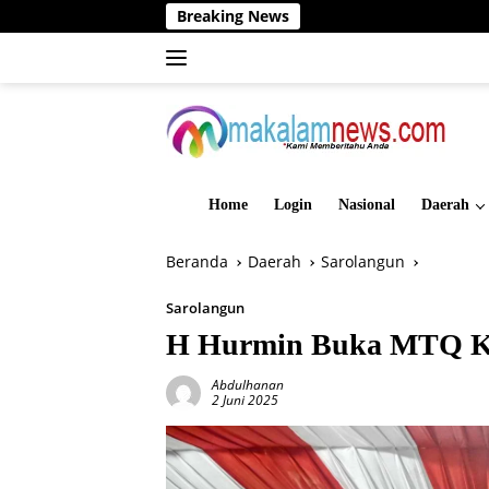
Langsung
Breaking News
Di
ke
konten
Home
Login
Nasional
Daerah
Beranda
Daerah
Sarolangun
Sarolangun
H Hurmin Buka MTQ Ke
Abdulhanan
2 Juni 2025