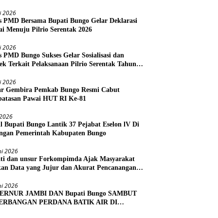
li 2026
s PMD Bersama Bupati Bungo Gelar Deklarasi
i Menuju Pilrio Serentak 2026
li 2026
s PMD Bungo Sukses Gelar Sosialisasi dan
ek Terkait Pelaksanaan Pilrio Serentak Tahun
li 2026
r Gembira Pemkab Bungo Resmi Cabut
atasan Pawai HUT RI Ke-81
i 2026
l Bupati Bungo Lantik 37 Pejabat Eselon lV Di
ngan Pemerintah Kabupaten Bungo
ni 2026
ti dan unsur Forkompimda Ajak Masyarakat
kan Data yang Jujur dan Akurat Pencanangan
us Ekonomi 2026
ni 2026
ERNUR JAMBI DAN Bupati Bungo SAMBUT
ERBANGAN PERDANA BATIK AIR DI
RA BUNGO