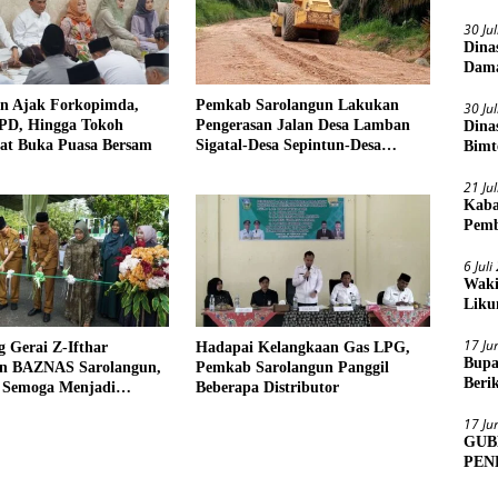
30 Ju
Dina
Dama
n Ajak Forkopimda,
Pemkab Sarolangun Lakukan
30 Ju
PD, Hingga Tokoh
Pengerasan Jalan Desa Lamban
Dina
at Buka Puasa Bersam
Sigatal-Desa Sepintun-Desa
Bimt
Taman Bandung
2026
21 Ju
Kaba
Pemb
6 Jul
Waki
Liku
17 Ju
 Gerai Z-Ifthar
Hadapai Kelangkaan Gas LPG,
Bupa
n BAZNAS Sarolangun,
Pemkab Sarolangun Panggil
Beri
 Semoga Menjadi
Beberapa Distributor
Sens
m Untuk Meperkuat
17 Ju
Masyarakat
GUB
PEN
MUA