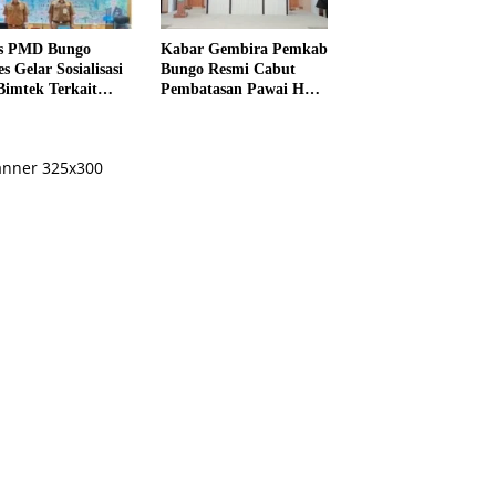
s PMD Bungo
Kabar Gembira Pemkab
s Gelar Sosialisasi
Bungo Resmi Cabut
Bimtek Terkait
Pembatasan Pawai HUT
ksanaan Pilrio
RI Ke-81
ntak Tahun 2026