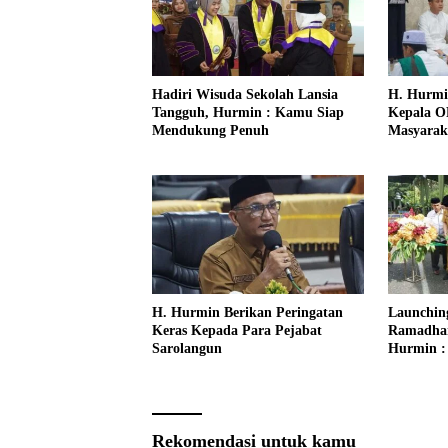
Hadiri Wisuda Sekolah Lansia
H. Hurmi
Tangguh, Hurmin : Kamu Siap
Kepala O
Mendukung Penuh
Masyarak
H. Hurmin Berikan Peringatan
Launching
Keras Kepada Para Pejabat
Ramadha
Sarolangun
Hurmin :
Momentu
Ekonomi 
Rekomendasi untuk kamu