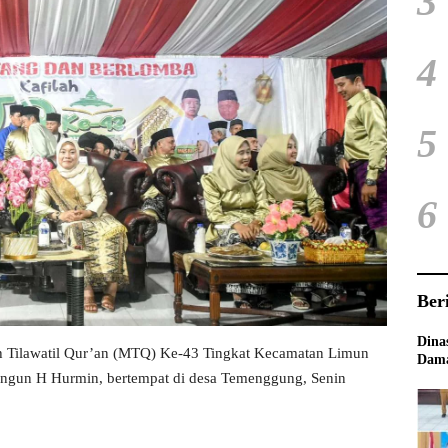
3
4
5
6
Ber
Dina
Tilawatil Qur’an (MTQ) Ke-43 Tingkat Kecamatan Limun
Dama
langun H Hurmin, bertempat di desa Temenggung, Senin