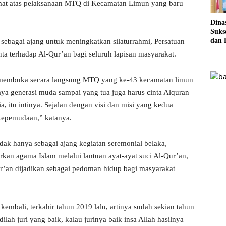
at atas pelaksanaan MTQ di Kecamatan Limun yang baru
Dina
Sukse
dan 
ebagai ajang untuk meningkatkan silaturrahmi, Persatuan
Pela
nta terhadap Al-Qur’an bagi seluruh lapisan masyarakat.
Sere
 membuka secara langsung MTQ yang ke-43 kecamatan limun
ya generasi muda sampai yang tua juga harus cinta Alquran
, itu intinya. Sejalan dengan visi dan misi yang kedua
kepemudaan,” katanya.
dak hanya sebagai ajang kegiatan seremonial belaka,
kan agama Islam melalui lantuan ayat-ayat suci Al-Qur’an,
r’an dijadikan sebagai pedoman hidup bagi masyarakat
kembali, terkahir tahun 2019 lalu, artinya sudah sekian tahun
dilah juri yang baik, kalau jurinya baik insa Allah hasilnya