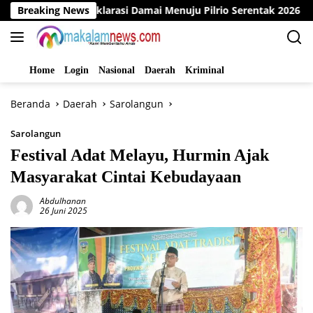
Langsung
 Gelar Deklarasi Damai Menuju Pilrio Serentak 2026
Breaking News
Di
ke
konten
Home
Login
Nasional
Daerah
Kriminal
Beranda
Daerah
Sarolangun
Sarolangun
Festival Adat Melayu, Hurmin Ajak
Masyarakat Cintai Kebudayaan
Abdulhanan
26 Juni 2025