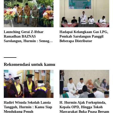
Launching Gerai Z-Ifthar
Hadapai Kelangkaan Gas LPG,
Ramadhan BAZNAS
Pemkab Sarolangun Panggil
Sarolangun, Hurmin : Semoga
Beberapa Distributor
Menjadi Momentum Untuk
Meperkuat Ekonomi
Masyarakat
Rekomendasi untuk kamu
Hadiri Wisuda Sekolah Lansia
H. Hurmin Ajak Forkopimda,
Tangguh, Hurmin : Kamu Siap
Kepala OPD, Hingga Tokoh
Mendukung Penuh
Masyarakat Buka Puasa Bersam