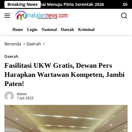
Langsung
si Damai Menuju Pilrio Serentak 2026
Breaking News
Dinas PMD Bungo 
ke
konten
Home
Login
Nasional
Daerah
Kriminal
Beranda
Daerah
Daerah
Fasilitasi UKW Gratis, Dewan Pers
Harapkan Wartawan Kompeten, Jambi
Paten!
Admin
1 Juli 2022