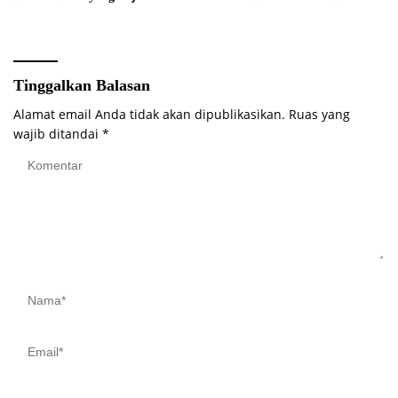
Akurat Pencanangan Sensus
BATIK AIR DI MUARA
Ekonomi 2026
BUNGO
Tinggalkan Balasan
Alamat email Anda tidak akan dipublikasikan.
Ruas yang
wajib ditandai
*