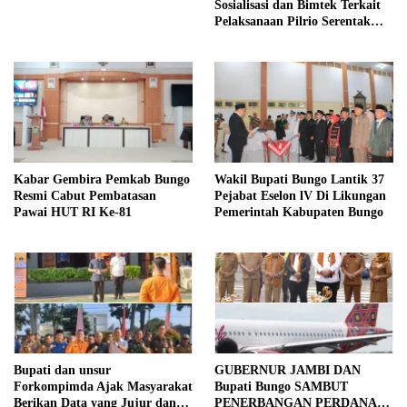
Sosialisasi dan Bimtek Terkait
Pelaksanaan Pilrio Serentak
Tahun 2026
Kabar Gembira Pemkab Bungo
Wakil Bupati Bungo Lantik 37
Resmi Cabut Pembatasan
Pejabat Eselon lV Di Likungan
Pawai HUT RI Ke-81
Pemerintah Kabupaten Bungo
Bupati dan unsur
GUBERNUR JAMBI DAN
Forkompimda Ajak Masyarakat
Bupati Bungo SAMBUT
Berikan Data yang Jujur dan
PENERBANGAN PERDANA