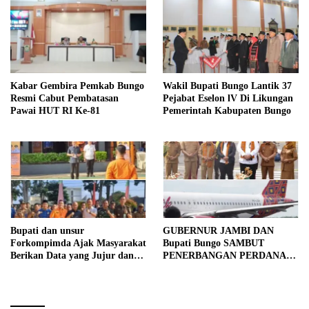
Kabar Gembira Pemkab Bungo
Wakil Bupati Bungo Lantik 37
Resmi Cabut Pembatasan
Pejabat Eselon lV Di Likungan
Pawai HUT RI Ke-81
Pemerintah Kabupaten Bungo
Bupati dan unsur
GUBERNUR JAMBI DAN
Forkompimda Ajak Masyarakat
Bupati Bungo SAMBUT
Berikan Data yang Jujur dan
PENERBANGAN PERDANA
Akurat Pencanangan Sensus
BATIK AIR DI MUARA
Ekonomi 2026
BUNGO