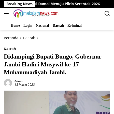
Langsung
Deklarasi Damai Menuju Pilrio Serentak 2026
Breaking News
Dinas PMD
ke
konten
Home
Login
Nasional
Daerah
Kriminal
Beranda
Daerah
Daerah
Didampingi Bupati Bungo, Gubernur
Jambi Hadiri Musywil ke-17
Muhammadiyah Jambi.
Admin
18 Maret 2023